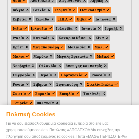
Ασία
Αυστραλία
Αφγανιστάν
Αφρική
Βέλγιο
Γαλλία
Γερμανία
Γιουκοσλαβία
Ελβετία
Ελλάδα
Η.Π.Α
Θιβέτ
Ιαπωνία
Ινδία
Ιρλανδία
Ισλανδία
Ισπανία
Ισραήλ
Ιταλία
Καναδάς
Κανάριοι Νήσοι
Κίνα
Κρήτη
Μαγαδασκάρη
Μαλαισία
Μάλι
Μάλτα
Μαρόκο
Μεγάλη Βρετανία
Μεξικό
Νορβηγία
Ολλανδία
όπου γης και πατρίς
Ουγγαρία
Περσία
Πορτογαλία
Ροδεσία
Ρωσία
Σιβηρία
Σιγκαπούρη
Σικελία Ιταλία
Σκωτία
Σομαλία
Σουηδία
Ταιλάνδη
Τουρκία
Φιλανδία
Πολιτική Cookies
Για να σου εξασφαλίσουμε μια κορυφαία εμπειρία στο site μας
χρησιμοποιούμε cookies. Πατώντας «ΑΠΟΔΕΧΟΜΑΙ» συνεχίζεις την
πλοήγηση σου αποδεχόμενος τα cookies. Πάτα «ΜΑΘΕ ΠΕΡΙΣΣΟΤΕΡΑ»