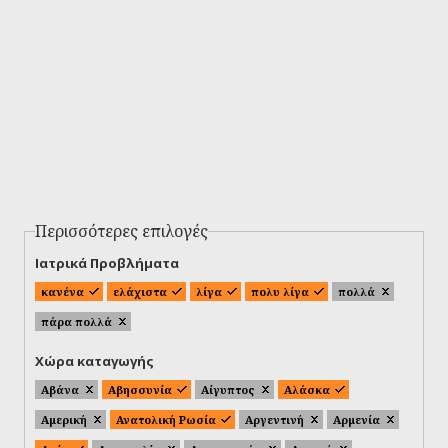
Περισσότερες επιλογές
Ιατρικά Προβλήματα
κανένα
ελάχιστα
λίγα
πολυ λίγα
πολλά
πάρα πολλά
Χώρα καταγωγής
Αβάνα
Αβησσυνία
Αίγυπτος
Αλάσκα
Αμερική
Ανατολική Ρωσία
Αργεντινή
Αρμενία