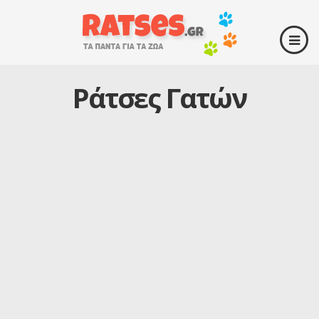
Ράτσες Γατών