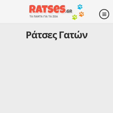
Ράτσες Γατών