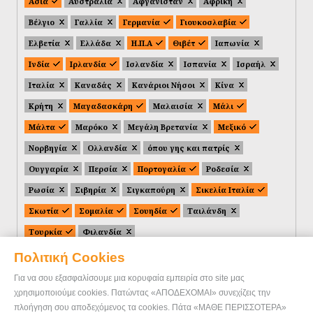
Ασία
Αυστραλία
Αφγανιστάν
Αφρική
Βέλγιο
Γαλλία
Γερμανία
Γιουκοσλαβία
Ελβετία
Ελλάδα
Η.Π.Α
Θιβέτ
Ιαπωνία
Ινδία
Ιρλανδία
Ισλανδία
Ισπανία
Ισραήλ
Ιταλία
Καναδάς
Κανάριοι Νήσοι
Κίνα
Κρήτη
Μαγαδασκάρη
Μαλαισία
Μάλι
Μάλτα
Μαρόκο
Μεγάλη Βρετανία
Μεξικό
Νορβηγία
Ολλανδία
όπου γης και πατρίς
Ουγγαρία
Περσία
Πορτογαλία
Ροδεσία
Ρωσία
Σιβηρία
Σιγκαπούρη
Σικελία Ιταλία
Σκωτία
Σομαλία
Σουηδία
Ταιλάνδη
Τουρκία
Φιλανδία
Πολιτική Cookies
Για να σου εξασφαλίσουμε μια κορυφαία εμπειρία στο site μας
χρησιμοποιούμε cookies. Πατώντας «ΑΠΟΔΕΧΟΜΑΙ» συνεχίζεις την
πλοήγηση σου αποδεχόμενος τα cookies. Πάτα «ΜΑΘΕ ΠΕΡΙΣΣΟΤΕΡΑ»