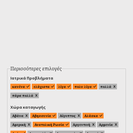
Περισσότερες επιλογές
Ιατρικά Προβλήματα
κανένα
ελάχιστα
λίγα
πολυ λίγα
πολλά
πάρα πολλά
Χώρα καταγωγής
Αβάνα
Αβησσυνία
Αίγυπτος
Αλάσκα
Αμερική
Ανατολική Ρωσία
Αργεντινή
Αρμενία