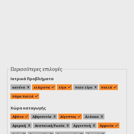
Περισσότερες επιλογές
Ιατρικά Προβλήματα
κανένα
ελάχιστα
λίγα
πολυ λίγα
πολλά
πάρα πολλά
Χώρα καταγωγής
Αβάνα
Αβησσυνία
Αίγυπτος
Αλάσκα
Αμερική
Ανατολική Ρωσία
Αργεντινή
Αρμενία