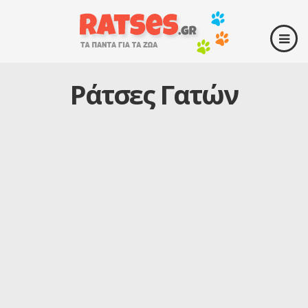
Ράτσες Γατών