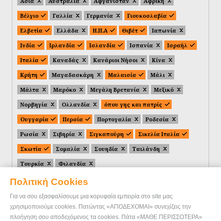
Ασία
Αυστραλία
Αφγανιστάν
Αφρική
Βέλγιο
Γαλλία
Γερμανία
Γιουκοσλαβία
Ελβετία
Ελλάδα
Η.Π.Α
Θιβέτ
Ιαπωνία
Ινδία
Ιρλανδία
Ισλανδία
Ισπανία
Ισραήλ
Ιταλία
Καναδάς
Κανάριοι Νήσοι
Κίνα
Κρήτη
Μαγαδασκάρη
Μαλαισία
Μάλι
Μάλτα
Μαρόκο
Μεγάλη Βρετανία
Μεξικό
Νορβηγία
Ολλανδία
όπου γης και πατρίς
Ουγγαρία
Περσία
Πορτογαλία
Ροδεσία
Ρωσία
Σιβηρία
Σιγκαπούρη
Σικελία Ιταλία
Σκωτία
Σομαλία
Σουηδία
Ταιλάνδη
Τουρκία
Φιλανδία
Πολιτική Cookies
Για να σου εξασφαλίσουμε μια κορυφαία εμπειρία στο site μας
χρησιμοποιούμε cookies. Πατώντας «ΑΠΟΔΕΧΟΜΑΙ» συνεχίζεις την
πλοήγηση σου αποδεχόμενος τα cookies. Πάτα «ΜΑΘΕ ΠΕΡΙΣΣΟΤΕΡΑ»