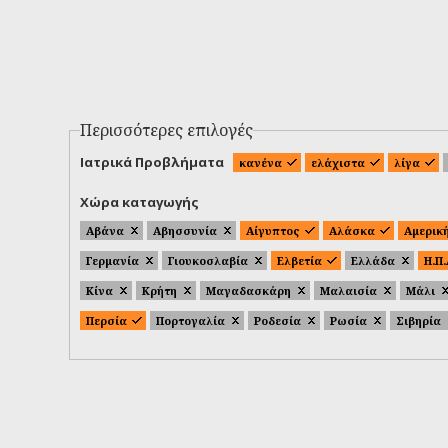
Περισσότερες επιλογές
Ιατρικά Προβλήματα
κανένα
ελάχιστα
λίγα
Χώρα καταγωγής
Αβάνα
Αβησσυνία
Αίγυπτος
Αλάσκα
Αμερικ
Γερμανία
Γιουκοσλαβία
Ελβετία
Ελλάδα
Η.Π
Κίνα
Κρήτη
Μαγαδασκάρη
Μαλαισία
Μάλι
Περσία
Πορτογαλία
Ροδεσία
Ρωσία
Σιβηρία