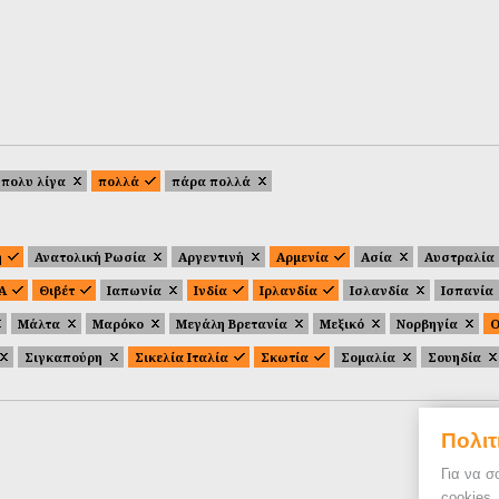
πολυ λίγα
πολλά
πάρα πολλά
ή
Ανατολική Ρωσία
Αργεντινή
Αρμενία
Ασία
Αυστραλία
.Α
Θιβέτ
Ιαπωνία
Ινδία
Ιρλανδία
Ισλανδία
Ισπανία
Μάλτα
Μαρόκο
Μεγάλη Βρετανία
Μεξικό
Νορβηγία
Ο
Σιγκαπούρη
Σικελία Ιταλία
Σκωτία
Σομαλία
Σουηδία
Πολιτ
Για να σ
cookies