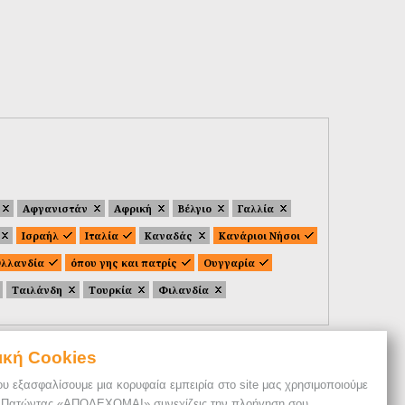
Αφγανιστάν
Αφρική
Βέλγιο
Γαλλία
Ισραήλ
Ιταλία
Καναδάς
Κανάριοι Νήσοι
λλανδία
όπου γης και πατρίς
Ουγγαρία
Ταιλάνδη
Τουρκία
Φιλανδία
ική Cookies
ου εξασφαλίσουμε μια κορυφαία εμπειρία στο site μας χρησιμοποιούμε
. Πατώντας «ΑΠΟΔΕΧΟΜΑΙ» συνεχίζεις την πλοήγηση σου