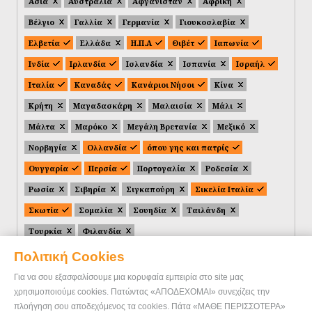
Ασία
Αυστραλία
Αφγανιστάν
Αφρική
Βέλγιο
Γαλλία
Γερμανία
Γιουκοσλαβία
Ελβετία
Ελλάδα
Η.Π.Α
Θιβέτ
Ιαπωνία
Ινδία
Ιρλανδία
Ισλανδία
Ισπανία
Ισραήλ
Ιταλία
Καναδάς
Κανάριοι Νήσοι
Κίνα
Κρήτη
Μαγαδασκάρη
Μαλαισία
Μάλι
Μάλτα
Μαρόκο
Μεγάλη Βρετανία
Μεξικό
Νορβηγία
Ολλανδία
όπου γης και πατρίς
Ουγγαρία
Περσία
Πορτογαλία
Ροδεσία
Ρωσία
Σιβηρία
Σιγκαπούρη
Σικελία Ιταλία
Σκωτία
Σομαλία
Σουηδία
Ταιλάνδη
Τουρκία
Φιλανδία
Πολιτική Cookies
Για να σου εξασφαλίσουμε μια κορυφαία εμπειρία στο site μας
χρησιμοποιούμε cookies. Πατώντας «ΑΠΟΔΕΧΟΜΑΙ» συνεχίζεις την
πλοήγηση σου αποδεχόμενος τα cookies. Πάτα «ΜΑΘΕ ΠΕΡΙΣΣΟΤΕΡΑ»