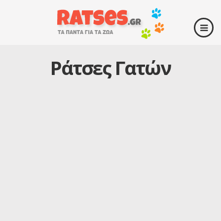
Ράτσες Γατών