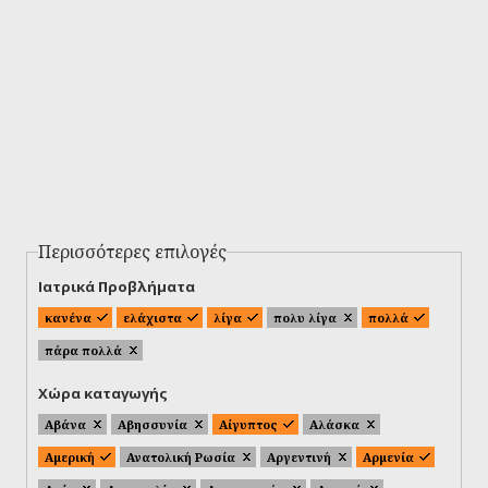
Περισσότερες επιλογές
Ιατρικά Προβλήματα
κανένα
ελάχιστα
λίγα
πολυ λίγα
πολλά
πάρα πολλά
Χώρα καταγωγής
Αβάνα
Αβησσυνία
Αίγυπτος
Αλάσκα
Αμερική
Ανατολική Ρωσία
Αργεντινή
Αρμενία