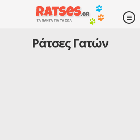
Ράτσες Γατών