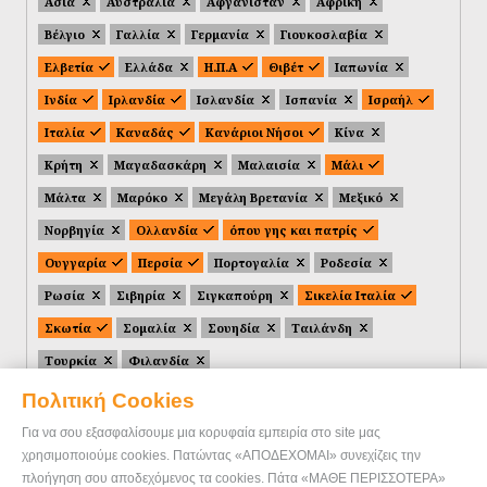
Ασία
Αυστραλία
Αφγανιστάν
Αφρική
Βέλγιο
Γαλλία
Γερμανία
Γιουκοσλαβία
Ελβετία
Ελλάδα
Η.Π.Α
Θιβέτ
Ιαπωνία
Ινδία
Ιρλανδία
Ισλανδία
Ισπανία
Ισραήλ
Ιταλία
Καναδάς
Κανάριοι Νήσοι
Κίνα
Κρήτη
Μαγαδασκάρη
Μαλαισία
Μάλι
Μάλτα
Μαρόκο
Μεγάλη Βρετανία
Μεξικό
Νορβηγία
Ολλανδία
όπου γης και πατρίς
Ουγγαρία
Περσία
Πορτογαλία
Ροδεσία
Ρωσία
Σιβηρία
Σιγκαπούρη
Σικελία Ιταλία
Σκωτία
Σομαλία
Σουηδία
Ταιλάνδη
Τουρκία
Φιλανδία
Πολιτική Cookies
Για να σου εξασφαλίσουμε μια κορυφαία εμπειρία στο site μας
χρησιμοποιούμε cookies. Πατώντας «ΑΠΟΔΕΧΟΜΑΙ» συνεχίζεις την
πλοήγηση σου αποδεχόμενος τα cookies. Πάτα «ΜΑΘΕ ΠΕΡΙΣΣΟΤΕΡΑ»