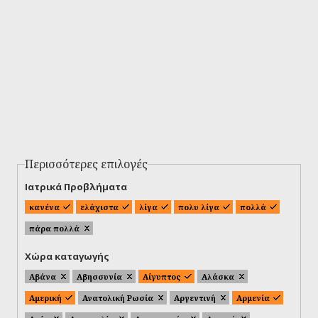
Περισσότερες επιλογές
Ιατρικά Προβλήματα
κανένα
ελάχιστα
λίγα
πολυ λίγα
πολλά
πάρα πολλά
Χώρα καταγωγής
Αβάνα
Αβησσυνία
Αίγυπτος
Αλάσκα
Αμερική
Ανατολική Ρωσία
Αργεντινή
Αρμενία