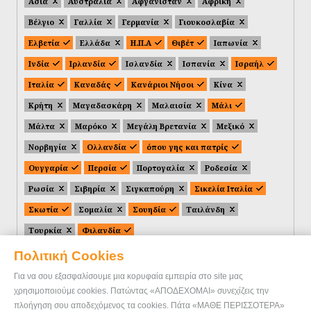
Ασία
Αυστραλία
Αφγανιστάν
Αφρική
Βέλγιο
Γαλλία
Γερμανία
Γιουκοσλαβία
Ελβετία
Ελλάδα
Η.Π.Α
Θιβέτ
Ιαπωνία
Ινδία
Ιρλανδία
Ισλανδία
Ισπανία
Ισραήλ
Ιταλία
Καναδάς
Κανάριοι Νήσοι
Κίνα
Κρήτη
Μαγαδασκάρη
Μαλαισία
Μάλι
Μάλτα
Μαρόκο
Μεγάλη Βρετανία
Μεξικό
Νορβηγία
Ολλανδία
όπου γης και πατρίς
Ουγγαρία
Περσία
Πορτογαλία
Ροδεσία
Ρωσία
Σιβηρία
Σιγκαπούρη
Σικελία Ιταλία
Σκωτία
Σομαλία
Σουηδία
Ταιλάνδη
Τουρκία
Φιλανδία
Πολιτική Cookies
Για να σου εξασφαλίσουμε μια κορυφαία εμπειρία στο site μας
χρησιμοποιούμε cookies. Πατώντας «ΑΠΟΔΕΧΟΜΑΙ» συνεχίζεις την
πλοήγηση σου αποδεχόμενος τα cookies. Πάτα «ΜΑΘΕ ΠΕΡΙΣΣΟΤΕΡΑ»