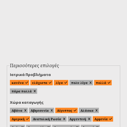
Περισσότερες επιλογές
Ιατρικά Προβλήματα
κανένα
ελάχιστα
λίγα
πολυ λίγα
πολλά
πάρα πολλά
Χώρα καταγωγής
Αβάνα
Αβησσυνία
Αίγυπτος
Αλάσκα
Αμερική
Ανατολική Ρωσία
Αργεντινή
Αρμενία