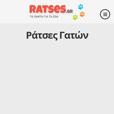
Ράτσες Γατών