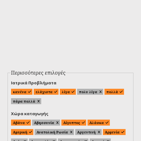
Περισσότερες επιλογές
Ιατρικά Προβλήματα
κανένα
ελάχιστα
λίγα
πολυ λίγα
πολλά
πάρα πολλά
Χώρα καταγωγής
Αβάνα
Αβησσυνία
Αίγυπτος
Αλάσκα
Αμερική
Ανατολική Ρωσία
Αργεντινή
Αρμενία