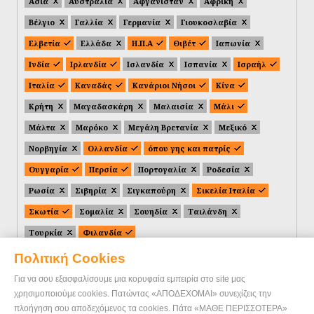
Ασία
Αυστραλία
Αφγανιστάν
Αφρική
Βέλγιο
Γαλλία
Γερμανία
Γιουκοσλαβία
Ελβετία
Ελλάδα
Η.Π.Α
Θιβέτ
Ιαπωνία
Ινδία
Ιρλανδία
Ισλανδία
Ισπανία
Ισραήλ
Ιταλία
Καναδάς
Κανάριοι Νήσοι
Κίνα
Κρήτη
Μαγαδασκάρη
Μαλαισία
Μάλι
Μάλτα
Μαρόκο
Μεγάλη Βρετανία
Μεξικό
Νορβηγία
Ολλανδία
όπου γης και πατρίς
Ουγγαρία
Περσία
Πορτογαλία
Ροδεσία
Ρωσία
Σιβηρία
Σιγκαπούρη
Σικελία Ιταλία
Σκωτία
Σομαλία
Σουηδία
Ταιλάνδη
Τουρκία
Φιλανδία
Πολιτική Cookies
Για να σου εξασφαλίσουμε μια κορυφαία εμπειρία στο site μας
χρησιμοποιούμε cookies. Πατώντας «ΑΠΟΔΕΧΟΜΑΙ» συνεχίζεις την
πλοήγηση σου αποδεχόμενος τα cookies. Πάτα «ΜΑΘΕ ΠΕΡΙΣΣΟΤΕΡΑ»