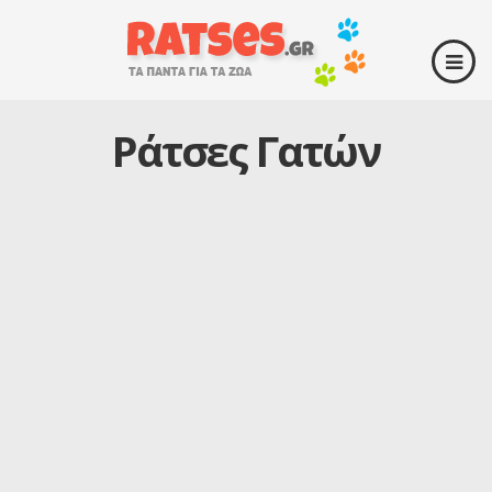
Ράτσες Γατών