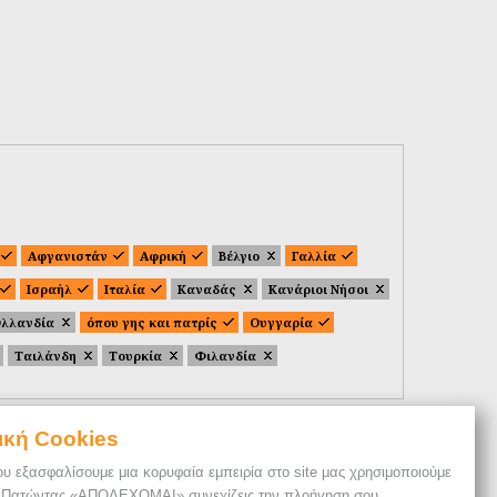
Αφγανιστάν
Αφρική
Βέλγιο
Γαλλία
Ισραήλ
Ιταλία
Καναδάς
Κανάριοι Νήσοι
λλανδία
όπου γης και πατρίς
Ουγγαρία
Ταιλάνδη
Τουρκία
Φιλανδία
ική Cookies
ου εξασφαλίσουμε μια κορυφαία εμπειρία στο site μας χρησιμοποιούμε
. Πατώντας «ΑΠΟΔΕΧΟΜΑΙ» συνεχίζεις την πλοήγηση σου