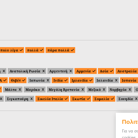
πολυ λίγα
πολλά
πάρα πολλά
ή
Ανατολική Ρωσία
Αργεντινή
Αρμενία
Ασία
Αυστραλία
.Α
Θιβέτ
Ιαπωνία
Ινδία
Ιρλανδία
Ισλανδία
Ισπανία
Μάλτα
Μαρόκο
Μεγάλη Βρετανία
Μεξικό
Νορβηγία
Ο
Σιγκαπούρη
Σικελία Ιταλία
Σκωτία
Σομαλία
Σουηδία
Πολιτ
Για να σ
cookies