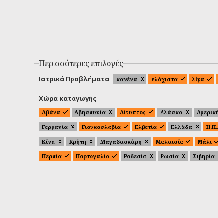
Περισσότερες επιλογές
Ιατρικά Προβλήματα
κανένα
ελάχιστα
λίγα
Χώρα καταγωγής
Αβάνα
Αβησσυνία
Αίγυπτος
Αλάσκα
Αμερικ
Γερμανία
Γιουκοσλαβία
Ελβετία
Ελλάδα
Η.Π
Κίνα
Κρήτη
Μαγαδασκάρη
Μαλαισία
Μάλι
Περσία
Πορτογαλία
Ροδεσία
Ρωσία
Σιβηρία