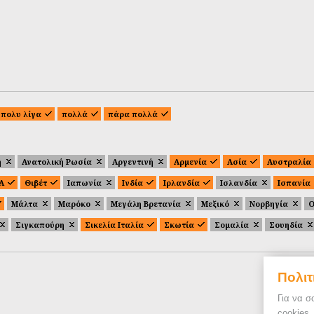
πολυ λίγα
πολλά
πάρα πολλά
ή
Ανατολική Ρωσία
Αργεντινή
Αρμενία
Ασία
Αυστραλία
.Α
Θιβέτ
Ιαπωνία
Ινδία
Ιρλανδία
Ισλανδία
Ισπανία
Μάλτα
Μαρόκο
Μεγάλη Βρετανία
Μεξικό
Νορβηγία
Ο
Σιγκαπούρη
Σικελία Ιταλία
Σκωτία
Σομαλία
Σουηδία
Πολιτ
Για να σ
cookies