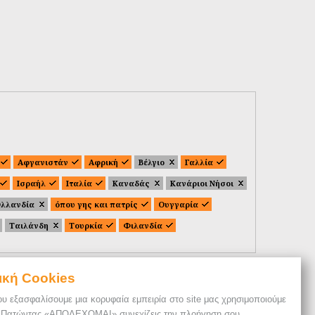
Αφγανιστάν
Αφρική
Βέλγιο
Γαλλία
Ισραήλ
Ιταλία
Καναδάς
Κανάριοι Νήσοι
λλανδία
όπου γης και πατρίς
Ουγγαρία
Ταιλάνδη
Τουρκία
Φιλανδία
ική Cookies
ου εξασφαλίσουμε μια κορυφαία εμπειρία στο site μας χρησιμοποιούμε
. Πατώντας «ΑΠΟΔΕΧΟΜΑΙ» συνεχίζεις την πλοήγηση σου