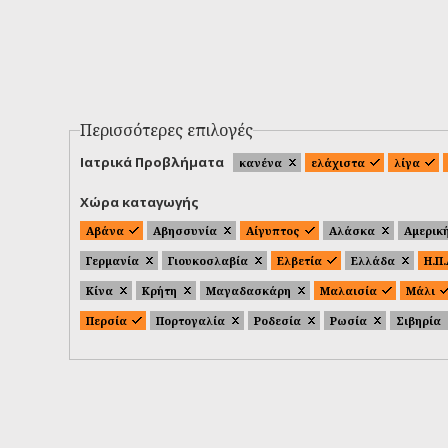
Περισσότερες επιλογές
Ιατρικά Προβλήματα
κανένα
ελάχιστα
λίγα
Χώρα καταγωγής
Αβάνα
Αβησσυνία
Αίγυπτος
Αλάσκα
Αμερικ
Γερμανία
Γιουκοσλαβία
Ελβετία
Ελλάδα
Η.Π
Κίνα
Κρήτη
Μαγαδασκάρη
Μαλαισία
Μάλι
Περσία
Πορτογαλία
Ροδεσία
Ρωσία
Σιβηρία