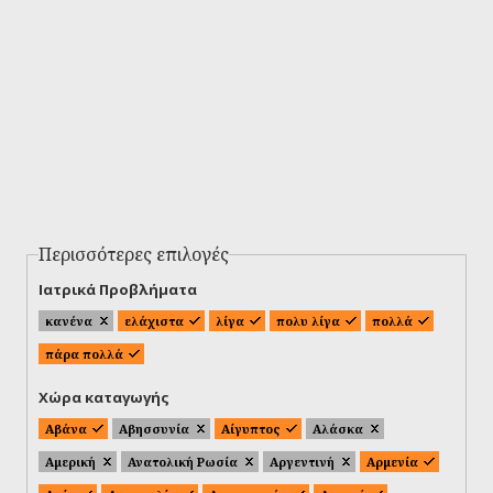
Περισσότερες επιλογές
Ιατρικά Προβλήματα
κανένα
ελάχιστα
λίγα
πολυ λίγα
πολλά
πάρα πολλά
Χώρα καταγωγής
Αβάνα
Αβησσυνία
Αίγυπτος
Αλάσκα
Αμερική
Ανατολική Ρωσία
Αργεντινή
Αρμενία