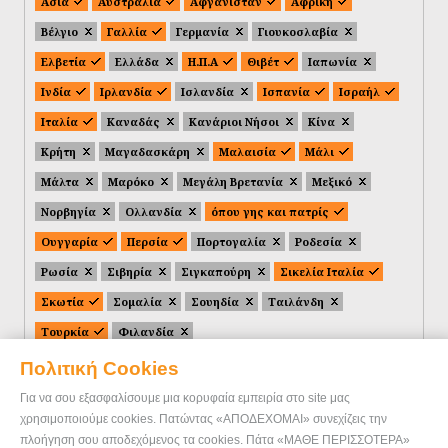
Ασία
Αυστραλία
Αφγανιστάν
Αφρική
Βέλγιο
Γαλλία
Γερμανία
Γιουκοσλαβία
Ελβετία
Ελλάδα
Η.Π.Α
Θιβέτ
Ιαπωνία
Ινδία
Ιρλανδία
Ισλανδία
Ισπανία
Ισραήλ
Ιταλία
Καναδάς
Κανάριοι Νήσοι
Κίνα
Κρήτη
Μαγαδασκάρη
Μαλαισία
Μάλι
Μάλτα
Μαρόκο
Μεγάλη Βρετανία
Μεξικό
Νορβηγία
Ολλανδία
όπου γης και πατρίς
Ουγγαρία
Περσία
Πορτογαλία
Ροδεσία
Ρωσία
Σιβηρία
Σιγκαπούρη
Σικελία Ιταλία
Σκωτία
Σομαλία
Σουηδία
Ταιλάνδη
Τουρκία
Φιλανδία
Πολιτική Cookies
Για να σου εξασφαλίσουμε μια κορυφαία εμπειρία στο site μας
χρησιμοποιούμε cookies. Πατώντας «ΑΠΟΔΕΧΟΜΑΙ» συνεχίζεις την
πλοήγηση σου αποδεχόμενος τα cookies. Πάτα «ΜΑΘΕ ΠΕΡΙΣΣΟΤΕΡΑ»