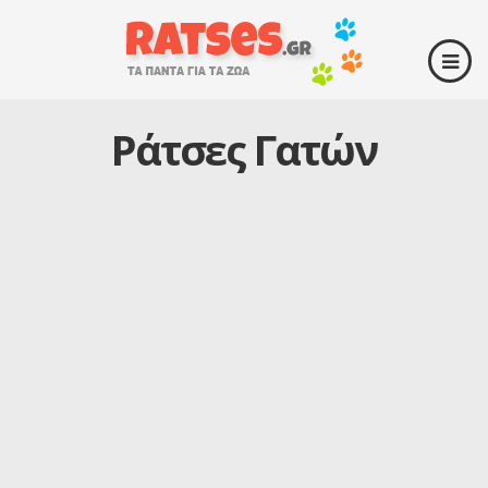
Ράτσες Γατών