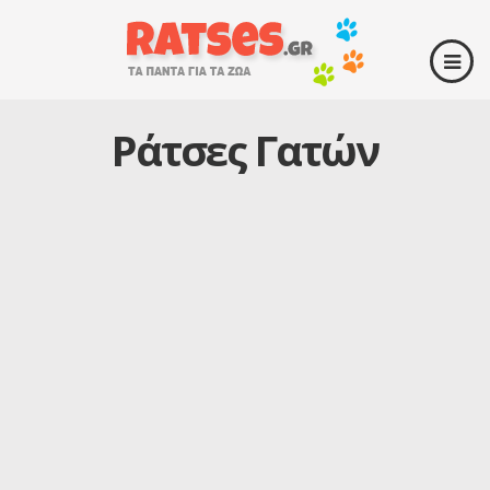
Ράτσες Γατών