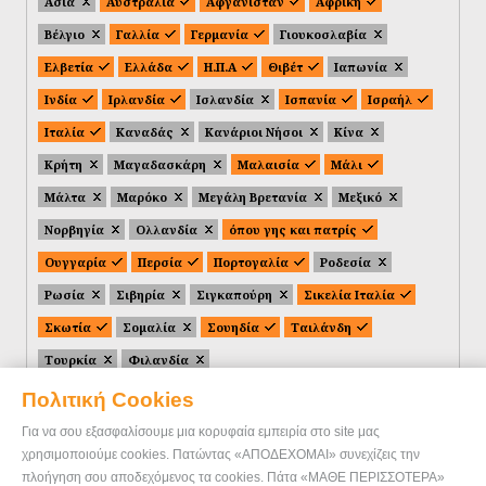
Ασία
Αυστραλία
Αφγανιστάν
Αφρική
Βέλγιο
Γαλλία
Γερμανία
Γιουκοσλαβία
Ελβετία
Ελλάδα
Η.Π.Α
Θιβέτ
Ιαπωνία
Ινδία
Ιρλανδία
Ισλανδία
Ισπανία
Ισραήλ
Ιταλία
Καναδάς
Κανάριοι Νήσοι
Κίνα
Κρήτη
Μαγαδασκάρη
Μαλαισία
Μάλι
Μάλτα
Μαρόκο
Μεγάλη Βρετανία
Μεξικό
Νορβηγία
Ολλανδία
όπου γης και πατρίς
Ουγγαρία
Περσία
Πορτογαλία
Ροδεσία
Ρωσία
Σιβηρία
Σιγκαπούρη
Σικελία Ιταλία
Σκωτία
Σομαλία
Σουηδία
Ταιλάνδη
Τουρκία
Φιλανδία
Πολιτική Cookies
Για να σου εξασφαλίσουμε μια κορυφαία εμπειρία στο site μας
χρησιμοποιούμε cookies. Πατώντας «ΑΠΟΔΕΧΟΜΑΙ» συνεχίζεις την
πλοήγηση σου αποδεχόμενος τα cookies. Πάτα «ΜΑΘΕ ΠΕΡΙΣΣΟΤΕΡΑ»