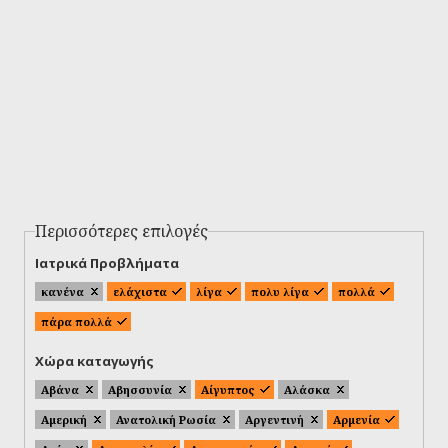
Περισσότερες επιλογές
Ιατρικά Προβλήματα
κανένα
ελάχιστα
λίγα
πολυ λίγα
πολλά
πάρα πολλά
Χώρα καταγωγής
Αβάνα
Αβησσυνία
Αίγυπτος
Αλάσκα
Αμερική
Ανατολική Ρωσία
Αργεντινή
Αρμενία