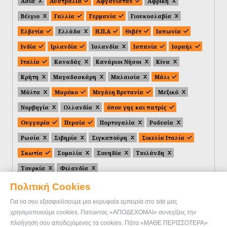
Ασία
Αυστραλία
Αφγανιστάν
Αφρική
Βέλγιο
Γαλλία
Γερμανία
Γιουκοσλαβία
Ελβετία
Ελλάδα
Η.Π.Α
Θιβέτ
Ιαπωνία
Ινδία
Ιρλανδία
Ισλανδία
Ισπανία
Ισραήλ
Ιταλία
Καναδάς
Κανάριοι Νήσοι
Κίνα
Κρήτη
Μαγαδασκάρη
Μαλαισία
Μάλι
Μάλτα
Μαρόκο
Μεγάλη Βρετανία
Μεξικό
Νορβηγία
Ολλανδία
όπου γης και πατρίς
Ουγγαρία
Περσία
Πορτογαλία
Ροδεσία
Ρωσία
Σιβηρία
Σιγκαπούρη
Σικελία Ιταλία
Σκωτία
Σομαλία
Σουηδία
Ταιλάνδη
Τουρκία
Φιλανδία
Πολιτική Cookies
Για να σου εξασφαλίσουμε μια κορυφαία εμπειρία στο site μας
χρησιμοποιούμε cookies. Πατώντας «ΑΠΟΔΕΧΟΜΑΙ» συνεχίζεις την
πλοήγηση σου αποδεχόμενος τα cookies. Πάτα «ΜΑΘΕ ΠΕΡΙΣΣΟΤΕΡΑ»