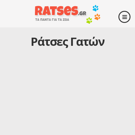
Ράτσες Γατών