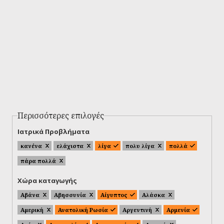
Περισσότερες επιλογές
Ιατρικά Προβλήματα
κανένα
ελάχιστα
λίγα
πολυ λίγα
πολλά
πάρα πολλά
Χώρα καταγωγής
Αβάνα
Αβησσυνία
Αίγυπτος
Αλάσκα
Αμερική
Ανατολική Ρωσία
Αργεντινή
Αρμενία