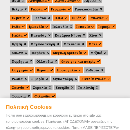
Ασία
Αυστραλία
Αφγανιστάν
Αφρική
Βέλγιο
Γαλλία
Γερμανία
Γιουκοσλαβία
Ελβετία
Ελλάδα
Η.Π.Α
Θιβέτ
Ιαπωνία
Ινδία
Ιρλανδία
Ισλανδία
Ισπανία
Ισραήλ
Ιταλία
Καναδάς
Κανάριοι Νήσοι
Κίνα
Κρήτη
Μαγαδασκάρη
Μαλαισία
Μάλι
Μάλτα
Μαρόκο
Μεγάλη Βρετανία
Μεξικό
Νορβηγία
Ολλανδία
όπου γης και πατρίς
Ουγγαρία
Περσία
Πορτογαλία
Ροδεσία
Ρωσία
Σιβηρία
Σιγκαπούρη
Σικελία Ιταλία
Σκωτία
Σομαλία
Σουηδία
Ταιλάνδη
Τουρκία
Φιλανδία
Πολιτική Cookies
Για να σου εξασφαλίσουμε μια κορυφαία εμπειρία στο site μας
χρησιμοποιούμε cookies. Πατώντας «ΑΠΟΔΕΧΟΜΑΙ» συνεχίζεις την
πλοήγηση σου αποδεχόμενος τα cookies. Πάτα «ΜΑΘΕ ΠΕΡΙΣΣΟΤΕΡΑ»