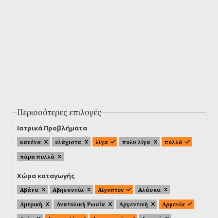
Περισσότερες επιλογές
Ιατρικά Προβλήματα
κανένα
ελάχιστα
λίγα
πολυ λίγα
πολλά
πάρα πολλά
Χώρα καταγωγής
Αβάνα
Αβησσυνία
Αίγυπτος
Αλάσκα
Αμερική
Ανατολική Ρωσία
Αργεντινή
Αρμενία