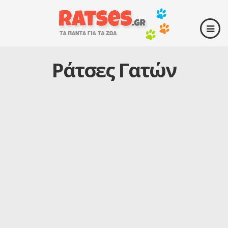
Ράτσες Γατών