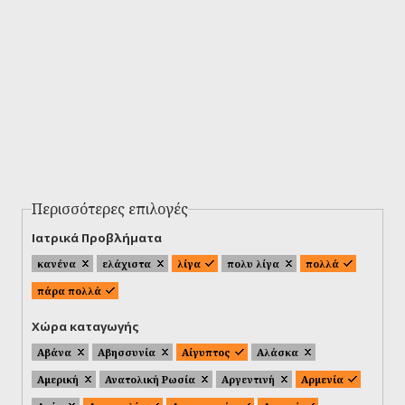
Περισσότερες επιλογές
Ιατρικά Προβλήματα
κανένα
ελάχιστα
λίγα
πολυ λίγα
πολλά
πάρα πολλά
Χώρα καταγωγής
Αβάνα
Αβησσυνία
Αίγυπτος
Αλάσκα
Αμερική
Ανατολική Ρωσία
Αργεντινή
Αρμενία