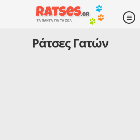
Ράτσες Γατών