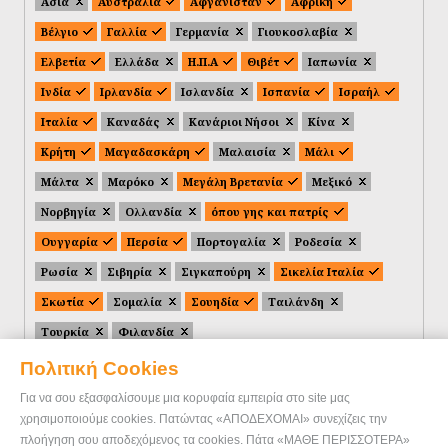
Ασία
Αυστραλία
Αφγανιστάν
Αφρική
Βέλγιο
Γαλλία
Γερμανία
Γιουκοσλαβία
Ελβετία
Ελλάδα
Η.Π.Α
Θιβέτ
Ιαπωνία
Ινδία
Ιρλανδία
Ισλανδία
Ισπανία
Ισραήλ
Ιταλία
Καναδάς
Κανάριοι Νήσοι
Κίνα
Κρήτη
Μαγαδασκάρη
Μαλαισία
Μάλι
Μάλτα
Μαρόκο
Μεγάλη Βρετανία
Μεξικό
Νορβηγία
Ολλανδία
όπου γης και πατρίς
Ουγγαρία
Περσία
Πορτογαλία
Ροδεσία
Ρωσία
Σιβηρία
Σιγκαπούρη
Σικελία Ιταλία
Σκωτία
Σομαλία
Σουηδία
Ταιλάνδη
Τουρκία
Φιλανδία
Πολιτική Cookies
Για να σου εξασφαλίσουμε μια κορυφαία εμπειρία στο site μας
χρησιμοποιούμε cookies. Πατώντας «ΑΠΟΔΕΧΟΜΑΙ» συνεχίζεις την
πλοήγηση σου αποδεχόμενος τα cookies. Πάτα «ΜΑΘΕ ΠΕΡΙΣΣΟΤΕΡΑ»