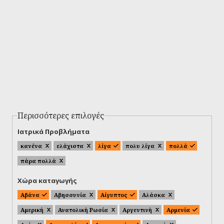
Περισσότερες επιλογές
Ιατρικά Προβλήματα
κανένα
ελάχιστα
λίγα
πολυ λίγα
πολλά
πάρα πολλά
Χώρα καταγωγής
Αβάνα
Αβησσυνία
Αίγυπτος
Αλάσκα
Αμερική
Ανατολική Ρωσία
Αργεντινή
Αρμενία