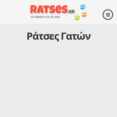
Ράτσες Γατών