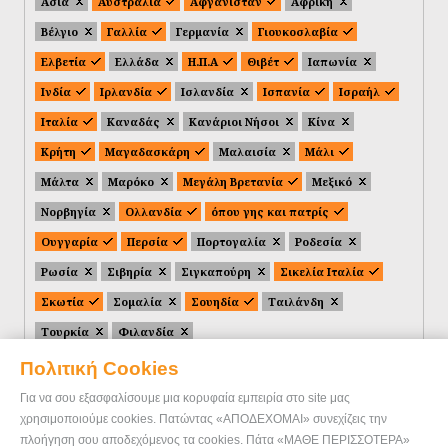
Ασία
Αυστραλία
Αφγανιστάν
Αφρική
Βέλγιο
Γαλλία
Γερμανία
Γιουκοσλαβία
Ελβετία
Ελλάδα
Η.Π.Α
Θιβέτ
Ιαπωνία
Ινδία
Ιρλανδία
Ισλανδία
Ισπανία
Ισραήλ
Ιταλία
Καναδάς
Κανάριοι Νήσοι
Κίνα
Κρήτη
Μαγαδασκάρη
Μαλαισία
Μάλι
Μάλτα
Μαρόκο
Μεγάλη Βρετανία
Μεξικό
Νορβηγία
Ολλανδία
όπου γης και πατρίς
Ουγγαρία
Περσία
Πορτογαλία
Ροδεσία
Ρωσία
Σιβηρία
Σιγκαπούρη
Σικελία Ιταλία
Σκωτία
Σομαλία
Σουηδία
Ταιλάνδη
Τουρκία
Φιλανδία
Πολιτική Cookies
Για να σου εξασφαλίσουμε μια κορυφαία εμπειρία στο site μας
χρησιμοποιούμε cookies. Πατώντας «ΑΠΟΔΕΧΟΜΑΙ» συνεχίζεις την
πλοήγηση σου αποδεχόμενος τα cookies. Πάτα «ΜΑΘΕ ΠΕΡΙΣΣΟΤΕΡΑ»