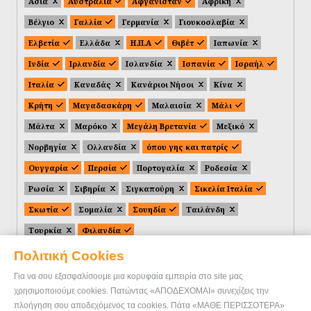
Ασία
Αυστραλία
Αφγανιστάν
Αφρική
Βέλγιο
Γαλλία
Γερμανία
Γιουκοσλαβία
Ελβετία
Ελλάδα
Η.Π.Α
Θιβέτ
Ιαπωνία
Ινδία
Ιρλανδία
Ισλανδία
Ισπανία
Ισραήλ
Ιταλία
Καναδάς
Κανάριοι Νήσοι
Κίνα
Κρήτη
Μαγαδασκάρη
Μαλαισία
Μάλι
Μάλτα
Μαρόκο
Μεγάλη Βρετανία
Μεξικό
Νορβηγία
Ολλανδία
όπου γης και πατρίς
Ουγγαρία
Περσία
Πορτογαλία
Ροδεσία
Ρωσία
Σιβηρία
Σιγκαπούρη
Σικελία Ιταλία
Σκωτία
Σομαλία
Σουηδία
Ταιλάνδη
Τουρκία
Φιλανδία
Πολιτική Cookies
Για να σου εξασφαλίσουμε μια κορυφαία εμπειρία στο site μας
χρησιμοποιούμε cookies. Πατώντας «ΑΠΟΔΕΧΟΜΑΙ» συνεχίζεις την
πλοήγηση σου αποδεχόμενος τα cookies. Πάτα «ΜΑΘΕ ΠΕΡΙΣΣΟΤΕΡΑ»