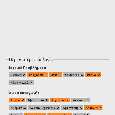
Περισσότερες επιλογές
Ιατρικά Προβλήματα
κανένα
ελάχιστα
λίγα
πολυ λίγα
πολλά
πάρα πολλά
Χώρα καταγωγής
Αβάνα
Αβησσυνία
Αίγυπτος
Αλάσκα
Αμερική
Ανατολική Ρωσία
Αργεντινή
Αρμενία