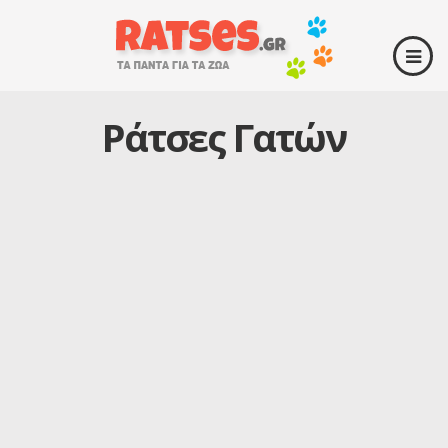
Ράτσες Γατών