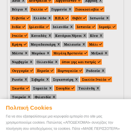
Ασία
Αυστραλία
Αφγανιστάν
Αφρική
Βέλγιο
Γαλλία
Γερμανία
Γιουκοσλαβία
Ελβετία
Ελλάδα
Η.Π.Α
Θιβέτ
Ιαπωνία
Ινδία
Ιρλανδία
Ισλανδία
Ισπανία
Ισραήλ
Ιταλία
Καναδάς
Κανάριοι Νήσοι
Κίνα
Κρήτη
Μαγαδασκάρη
Μαλαισία
Μάλι
Μάλτα
Μαρόκο
Μεγάλη Βρετανία
Μεξικό
Νορβηγία
Ολλανδία
όπου γης και πατρίς
Ουγγαρία
Περσία
Πορτογαλία
Ροδεσία
Ρωσία
Σιβηρία
Σιγκαπούρη
Σικελία Ιταλία
Σκωτία
Σομαλία
Σουηδία
Ταιλάνδη
Τουρκία
Φιλανδία
Πολιτική Cookies
Για να σου εξασφαλίσουμε μια κορυφαία εμπειρία στο site μας
χρησιμοποιούμε cookies. Πατώντας «ΑΠΟΔΕΧΟΜΑΙ» συνεχίζεις την
πλοήγηση σου αποδεχόμενος τα cookies. Πάτα «ΜΑΘΕ ΠΕΡΙΣΣΟΤΕΡΑ»