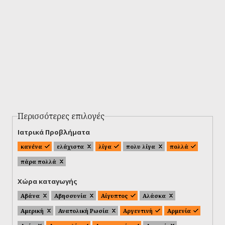
Περισσότερες επιλογές
Ιατρικά Προβλήματα
κανένα
ελάχιστα
λίγα
πολυ λίγα
πολλά
πάρα πολλά
Χώρα καταγωγής
Αβάνα
Αβησσυνία
Αίγυπτος
Αλάσκα
Αμερική
Ανατολική Ρωσία
Αργεντινή
Αρμενία