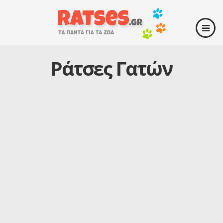
Ράτσες Γατών