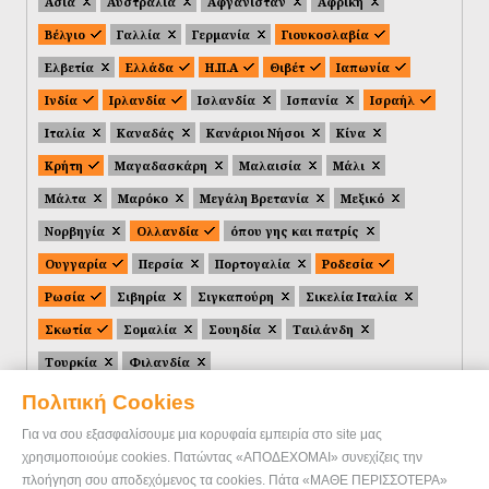
Ασία
Αυστραλία
Αφγανιστάν
Αφρική
Βέλγιο
Γαλλία
Γερμανία
Γιουκοσλαβία
Ελβετία
Ελλάδα
Η.Π.Α
Θιβέτ
Ιαπωνία
Ινδία
Ιρλανδία
Ισλανδία
Ισπανία
Ισραήλ
Ιταλία
Καναδάς
Κανάριοι Νήσοι
Κίνα
Κρήτη
Μαγαδασκάρη
Μαλαισία
Μάλι
Μάλτα
Μαρόκο
Μεγάλη Βρετανία
Μεξικό
Νορβηγία
Ολλανδία
όπου γης και πατρίς
Ουγγαρία
Περσία
Πορτογαλία
Ροδεσία
Ρωσία
Σιβηρία
Σιγκαπούρη
Σικελία Ιταλία
Σκωτία
Σομαλία
Σουηδία
Ταιλάνδη
Τουρκία
Φιλανδία
Πολιτική Cookies
Για να σου εξασφαλίσουμε μια κορυφαία εμπειρία στο site μας
χρησιμοποιούμε cookies. Πατώντας «ΑΠΟΔΕΧΟΜΑΙ» συνεχίζεις την
πλοήγηση σου αποδεχόμενος τα cookies. Πάτα «ΜΑΘΕ ΠΕΡΙΣΣΟΤΕΡΑ»