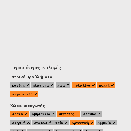
Περισσότερες επιλογές
Ιατρικά Προβλήματα
κανένα
ελάχιστα
λίγα
πολυ λίγα
πολλά
πάρα πολλά
Χώρα καταγωγής
Αβάνα
Αβησσυνία
Αίγυπτος
Αλάσκα
Αμερική
Ανατολική Ρωσία
Αργεντινή
Αρμενία