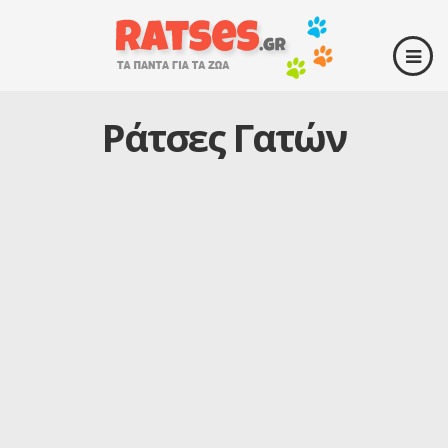
Ράτσες Γατών