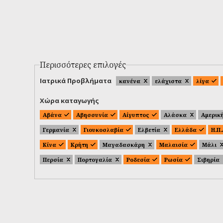
Περισσότερες επιλογές
Ιατρικά Προβλήματα
κανένα
ελάχιστα
λίγα
Χώρα καταγωγής
Αβάνα
Αβησσυνία
Αίγυπτος
Αλάσκα
Αμερικ
Γερμανία
Γιουκοσλαβία
Ελβετία
Ελλάδα
Η.Π
Κίνα
Κρήτη
Μαγαδασκάρη
Μαλαισία
Μάλι
Περσία
Πορτογαλία
Ροδεσία
Ρωσία
Σιβηρία