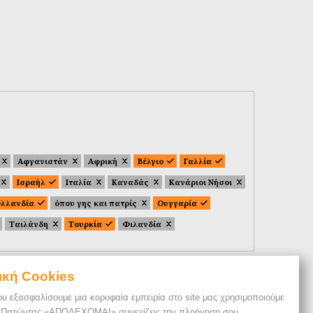
Αφγανιστάν
Αφρική
Βέλγιο
Γαλλία
Ισραήλ
Ιταλία
Καναδάς
Κανάριοι Νήσοι
λλανδία
όπου γης και πατρίς
Ουγγαρία
Ταιλάνδη
Τουρκία
Φιλανδία
ική Cookies
ου εξασφαλίσουμε μια κορυφαία εμπειρία στο site μας χρησιμοποιούμε
. Πατώντας «ΑΠΟΔΕΧΟΜΑΙ» συνεχίζεις την πλοήγηση σου