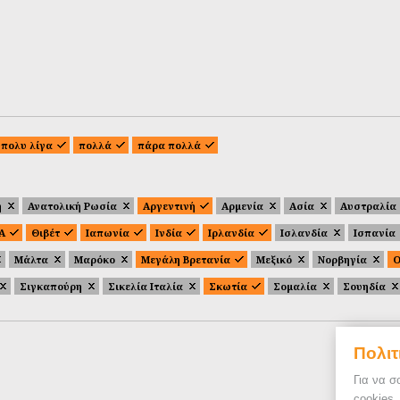
πολυ λίγα
πολλά
πάρα πολλά
ή
Ανατολική Ρωσία
Αργεντινή
Αρμενία
Ασία
Αυστραλία
.Α
Θιβέτ
Ιαπωνία
Ινδία
Ιρλανδία
Ισλανδία
Ισπανία
Μάλτα
Μαρόκο
Μεγάλη Βρετανία
Μεξικό
Νορβηγία
Ο
Σιγκαπούρη
Σικελία Ιταλία
Σκωτία
Σομαλία
Σουηδία
Πολιτ
Για να σ
cookies