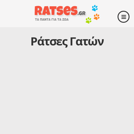
Ράτσες Γατών