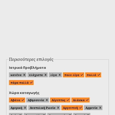
Περισσότερες επιλογές
Ιατρικά Προβλήματα
κανένα
ελάχιστα
λίγα
πολυ λίγα
πολλά
πάρα πολλά
Χώρα καταγωγής
Αβάνα
Αβησσυνία
Αίγυπτος
Αλάσκα
Αμερική
Ανατολική Ρωσία
Αργεντινή
Αρμενία