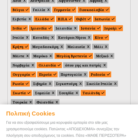
Ασία
Αυστραλία
Αφγανιστάν
Αφρική
Βέλγιο
Γαλλία
Γερμανία
Γιουκοσλαβία
Ελβετία
Ελλάδα
Η.Π.Α
Θιβέτ
Ιαπωνία
Ινδία
Ιρλανδία
Ισλανδία
Ισπανία
Ισραήλ
Ιταλία
Καναδάς
Κανάριοι Νήσοι
Κίνα
Κρήτη
Μαγαδασκάρη
Μαλαισία
Μάλι
Μάλτα
Μαρόκο
Μεγάλη Βρετανία
Μεξικό
Νορβηγία
Ολλανδία
όπου γης και πατρίς
Ουγγαρία
Περσία
Πορτογαλία
Ροδεσία
Ρωσία
Σιβηρία
Σιγκαπούρη
Σικελία Ιταλία
Σκωτία
Σομαλία
Σουηδία
Ταιλάνδη
Τουρκία
Φιλανδία
Πολιτική Cookies
Για να σου εξασφαλίσουμε μια κορυφαία εμπειρία στο site μας
χρησιμοποιούμε cookies. Πατώντας «ΑΠΟΔΕΧΟΜΑΙ» συνεχίζεις την
πλοήγηση σου αποδεχόμενος τα cookies. Πάτα «ΜΑΘΕ ΠΕΡΙΣΣΟΤΕΡΑ»