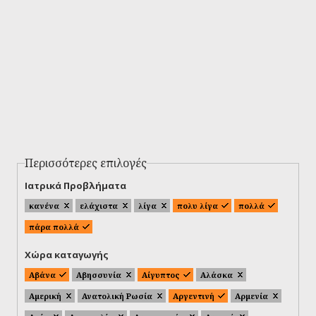
Περισσότερες επιλογές
Ιατρικά Προβλήματα
κανένα
ελάχιστα
λίγα
πολυ λίγα
πολλά
πάρα πολλά
Χώρα καταγωγής
Αβάνα
Αβησσυνία
Αίγυπτος
Αλάσκα
Αμερική
Ανατολική Ρωσία
Αργεντινή
Αρμενία