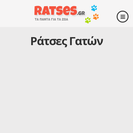
Ράτσες Γατών