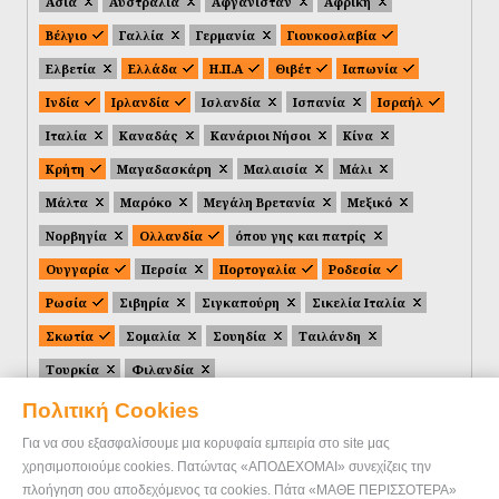
Ασία
Αυστραλία
Αφγανιστάν
Αφρική
Βέλγιο
Γαλλία
Γερμανία
Γιουκοσλαβία
Ελβετία
Ελλάδα
Η.Π.Α
Θιβέτ
Ιαπωνία
Ινδία
Ιρλανδία
Ισλανδία
Ισπανία
Ισραήλ
Ιταλία
Καναδάς
Κανάριοι Νήσοι
Κίνα
Κρήτη
Μαγαδασκάρη
Μαλαισία
Μάλι
Μάλτα
Μαρόκο
Μεγάλη Βρετανία
Μεξικό
Νορβηγία
Ολλανδία
όπου γης και πατρίς
Ουγγαρία
Περσία
Πορτογαλία
Ροδεσία
Ρωσία
Σιβηρία
Σιγκαπούρη
Σικελία Ιταλία
Σκωτία
Σομαλία
Σουηδία
Ταιλάνδη
Τουρκία
Φιλανδία
Πολιτική Cookies
Για να σου εξασφαλίσουμε μια κορυφαία εμπειρία στο site μας
χρησιμοποιούμε cookies. Πατώντας «ΑΠΟΔΕΧΟΜΑΙ» συνεχίζεις την
πλοήγηση σου αποδεχόμενος τα cookies. Πάτα «ΜΑΘΕ ΠΕΡΙΣΣΟΤΕΡΑ»