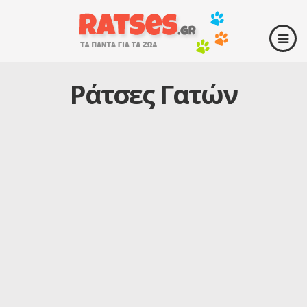
Ράτσες Γατών