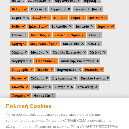
Ασία
Αυστραλία
Αφγανιστάν
Αφρική
Βέλγιο
Γαλλία
Γερμανία
Γιουκοσλαβία
Ελβετία
Ελλάδα
Η.Π.Α
Θιβέτ
Ιαπωνία
Ινδία
Ιρλανδία
Ισλανδία
Ισπανία
Ισραήλ
Ιταλία
Καναδάς
Κανάριοι Νήσοι
Κίνα
Κρήτη
Μαγαδασκάρη
Μαλαισία
Μάλι
Μάλτα
Μαρόκο
Μεγάλη Βρετανία
Μεξικό
Νορβηγία
Ολλανδία
όπου γης και πατρίς
Ουγγαρία
Περσία
Πορτογαλία
Ροδεσία
Ρωσία
Σιβηρία
Σιγκαπούρη
Σικελία Ιταλία
Σκωτία
Σομαλία
Σουηδία
Ταιλάνδη
Τουρκία
Φιλανδία
Πολιτική Cookies
Για να σου εξασφαλίσουμε μια κορυφαία εμπειρία στο site μας
χρησιμοποιούμε cookies. Πατώντας «ΑΠΟΔΕΧΟΜΑΙ» συνεχίζεις την
πλοήγηση σου αποδεχόμενος τα cookies. Πάτα «ΜΑΘΕ ΠΕΡΙΣΣΟΤΕΡΑ»