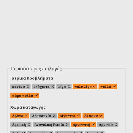
Περισσότερες επιλογές
Ιατρικά Προβλήματα
κανένα
ελάχιστα
λίγα
πολυ λίγα
πολλά
πάρα πολλά
Χώρα καταγωγής
Αβάνα
Αβησσυνία
Αίγυπτος
Αλάσκα
Αμερική
Ανατολική Ρωσία
Αργεντινή
Αρμενία