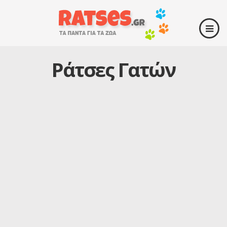
Ράτσες Γατών