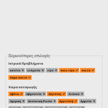
Περισσότερες επιλογές
Ιατρικά Προβλήματα
κανένα
ελάχιστα
λίγα
πολυ λίγα
πολλά
πάρα πολλά
Χώρα καταγωγής
Αβάνα
Αβησσυνία
Αίγυπτος
Αλάσκα
Αμερική
Ανατολική Ρωσία
Αργεντινή
Αρμενία