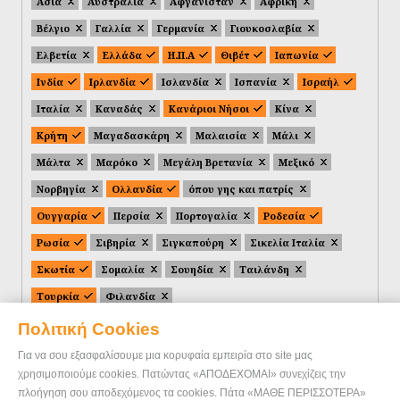
Ασία
Αυστραλία
Αφγανιστάν
Αφρική
Βέλγιο
Γαλλία
Γερμανία
Γιουκοσλαβία
Ελβετία
Ελλάδα
Η.Π.Α
Θιβέτ
Ιαπωνία
Ινδία
Ιρλανδία
Ισλανδία
Ισπανία
Ισραήλ
Ιταλία
Καναδάς
Κανάριοι Νήσοι
Κίνα
Κρήτη
Μαγαδασκάρη
Μαλαισία
Μάλι
Μάλτα
Μαρόκο
Μεγάλη Βρετανία
Μεξικό
Νορβηγία
Ολλανδία
όπου γης και πατρίς
Ουγγαρία
Περσία
Πορτογαλία
Ροδεσία
Ρωσία
Σιβηρία
Σιγκαπούρη
Σικελία Ιταλία
Σκωτία
Σομαλία
Σουηδία
Ταιλάνδη
Τουρκία
Φιλανδία
Πολιτική Cookies
Για να σου εξασφαλίσουμε μια κορυφαία εμπειρία στο site μας
χρησιμοποιούμε cookies. Πατώντας «ΑΠΟΔΕΧΟΜΑΙ» συνεχίζεις την
πλοήγηση σου αποδεχόμενος τα cookies. Πάτα «ΜΑΘΕ ΠΕΡΙΣΣΟΤΕΡΑ»