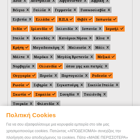
Ασία
Αυστραλία
Αφγανιστάν
Αφρική
Βέλγιο
Γαλλία
Γερμανία
Γιουκοσλαβία
Ελβετία
Ελλάδα
Η.Π.Α
Θιβέτ
Ιαπωνία
Ινδία
Ιρλανδία
Ισλανδία
Ισπανία
Ισραήλ
Ιταλία
Καναδάς
Κανάριοι Νήσοι
Κίνα
Κρήτη
Μαγαδασκάρη
Μαλαισία
Μάλι
Μάλτα
Μαρόκο
Μεγάλη Βρετανία
Μεξικό
Νορβηγία
Ολλανδία
όπου γης και πατρίς
Ουγγαρία
Περσία
Πορτογαλία
Ροδεσία
Ρωσία
Σιβηρία
Σιγκαπούρη
Σικελία Ιταλία
Σκωτία
Σομαλία
Σουηδία
Ταιλάνδη
Τουρκία
Φιλανδία
Πολιτική Cookies
Για να σου εξασφαλίσουμε μια κορυφαία εμπειρία στο site μας
χρησιμοποιούμε cookies. Πατώντας «ΑΠΟΔΕΧΟΜΑΙ» συνεχίζεις την
πλοήγηση σου αποδεχόμενος τα cookies. Πάτα «ΜΑΘΕ ΠΕΡΙΣΣΟΤΕΡΑ»