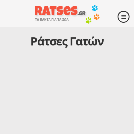
Ράτσες Γατών