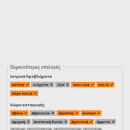
Περισσότερες επιλογές
Ιατρικά Προβλήματα
κανένα
ελάχιστα
λίγα
πολυ λίγα
πολλά
πάρα πολλά
Χώρα καταγωγής
Αβάνα
Αβησσυνία
Αίγυπτος
Αλάσκα
Αμερική
Ανατολική Ρωσία
Αργεντινή
Αρμενία