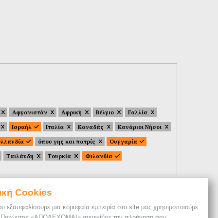
Αφγανιστάν
Αφρική
Βέλγιο
Γαλλία
Ισραήλ
Ιταλία
Καναδάς
Κανάριοι Νήσοι
λλανδία
όπου γης και πατρίς
Ουγγαρία
Ταιλάνδη
Τουρκία
Φιλανδία
ική Cookies
ου εξασφαλίσουμε μια κορυφαία εμπειρία στο site μας χρησιμοποιούμε
. Πατώντας «ΑΠΟΔΕΧΟΜΑΙ» συνεχίζεις την πλοήγηση σου