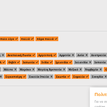
πολυ λίγα
πολλά
πάρα πολλά
ή
Ανατολική Ρωσία
Αργεντινή
Αρμενία
Ασία
Αυστραλία
.Α
Θιβέτ
Ιαπωνία
Ινδία
Ιρλανδία
Ισλανδία
Ισπανία
Μάλτα
Μαρόκο
Μεγάλη Βρετανία
Μεξικό
Νορβηγία
Ο
Σιγκαπούρη
Σικελία Ιταλία
Σκωτία
Σομαλία
Σουηδία
Πολιτ
Για να σ
cookies