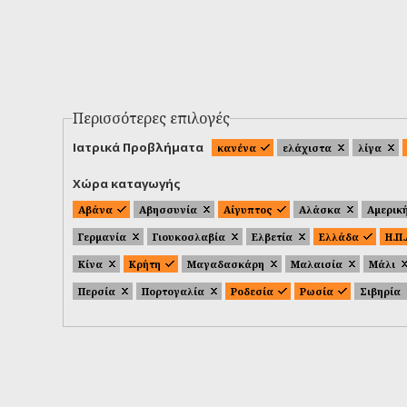
Περισσότερες επιλογές
Ιατρικά Προβλήματα
κανένα
ελάχιστα
λίγα
Χώρα καταγωγής
Αβάνα
Αβησσυνία
Αίγυπτος
Αλάσκα
Αμερικ
Γερμανία
Γιουκοσλαβία
Ελβετία
Ελλάδα
Η.Π
Κίνα
Κρήτη
Μαγαδασκάρη
Μαλαισία
Μάλι
Περσία
Πορτογαλία
Ροδεσία
Ρωσία
Σιβηρία