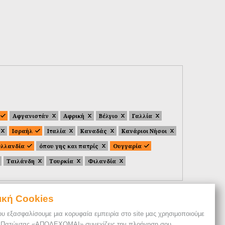
Αφγανιστάν
Αφρική
Βέλγιο
Γαλλία
Ισραήλ
Ιταλία
Καναδάς
Κανάριοι Νήσοι
λλανδία
όπου γης και πατρίς
Ουγγαρία
Ταιλάνδη
Τουρκία
Φιλανδία
ική Cookies
ου εξασφαλίσουμε μια κορυφαία εμπειρία στο site μας χρησιμοποιούμε
. Πατώντας «ΑΠΟΔΕΧΟΜΑΙ» συνεχίζεις την πλοήγηση σου