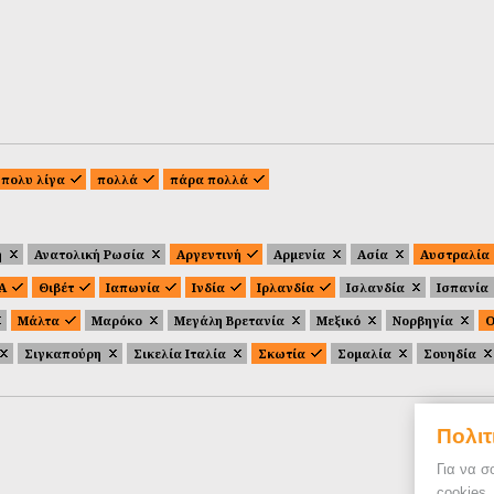
πολυ λίγα
πολλά
πάρα πολλά
ή
Ανατολική Ρωσία
Αργεντινή
Αρμενία
Ασία
Αυστραλία
.Α
Θιβέτ
Ιαπωνία
Ινδία
Ιρλανδία
Ισλανδία
Ισπανία
Μάλτα
Μαρόκο
Μεγάλη Βρετανία
Μεξικό
Νορβηγία
Ο
Σιγκαπούρη
Σικελία Ιταλία
Σκωτία
Σομαλία
Σουηδία
Πολιτ
Για να σ
cookies