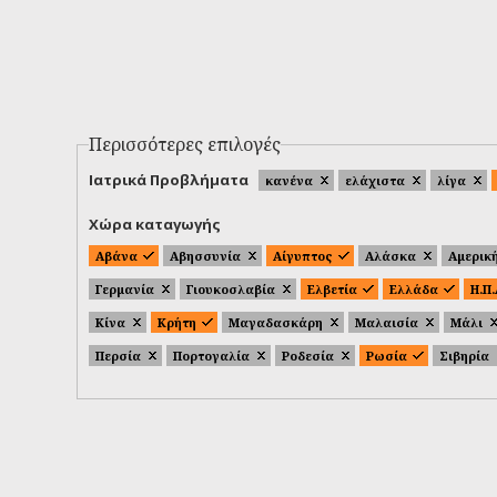
Περισσότερες επιλογές
Ιατρικά Προβλήματα
κανένα
ελάχιστα
λίγα
Χώρα καταγωγής
Αβάνα
Αβησσυνία
Αίγυπτος
Αλάσκα
Αμερικ
Γερμανία
Γιουκοσλαβία
Ελβετία
Ελλάδα
Η.Π
Κίνα
Κρήτη
Μαγαδασκάρη
Μαλαισία
Μάλι
Περσία
Πορτογαλία
Ροδεσία
Ρωσία
Σιβηρία