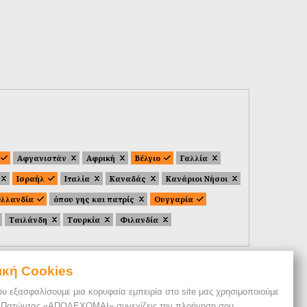
Αφγανιστάν
Αφρική
Βέλγιο
Γαλλία
Ισραήλ
Ιταλία
Καναδάς
Κανάριοι Νήσοι
λλανδία
όπου γης και πατρίς
Ουγγαρία
Ταιλάνδη
Τουρκία
Φιλανδία
ική Cookies
ου εξασφαλίσουμε μια κορυφαία εμπειρία στο site μας χρησιμοποιούμε
. Πατώντας «ΑΠΟΔΕΧΟΜΑΙ» συνεχίζεις την πλοήγηση σου