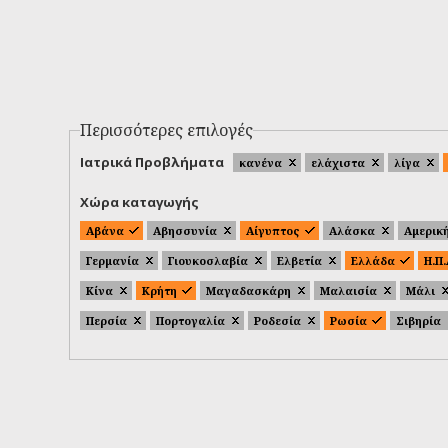
Περισσότερες επιλογές
Ιατρικά Προβλήματα
κανένα
ελάχιστα
λίγα
Χώρα καταγωγής
Αβάνα
Αβησσυνία
Αίγυπτος
Αλάσκα
Αμερικ
Γερμανία
Γιουκοσλαβία
Ελβετία
Ελλάδα
Η.Π
Κίνα
Κρήτη
Μαγαδασκάρη
Μαλαισία
Μάλι
Περσία
Πορτογαλία
Ροδεσία
Ρωσία
Σιβηρία