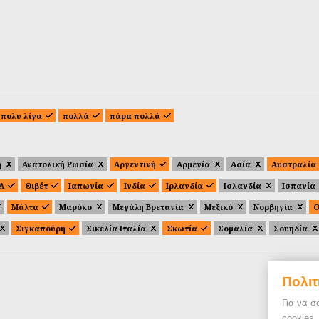
πολυ λίγα
πολλά
πάρα πολλά
ή
Ανατολική Ρωσία
Αργεντινή
Αρμενία
Ασία
Αυστραλία
.Α
Θιβέτ
Ιαπωνία
Ινδία
Ιρλανδία
Ισλανδία
Ισπανία
Μάλτα
Μαρόκο
Μεγάλη Βρετανία
Μεξικό
Νορβηγία
Ο
Σιγκαπούρη
Σικελία Ιταλία
Σκωτία
Σομαλία
Σουηδία
Πολιτ
Για να σ
cookies