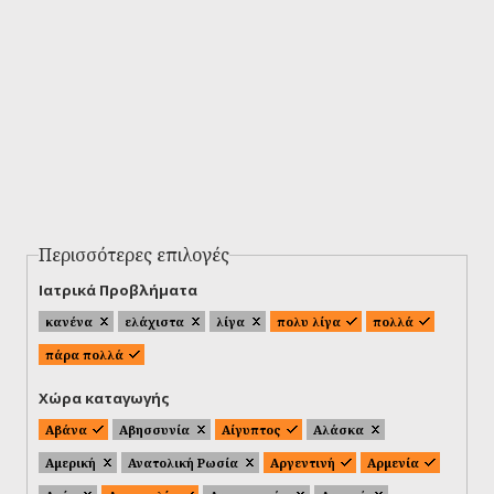
Περισσότερες επιλογές
Ιατρικά Προβλήματα
κανένα
ελάχιστα
λίγα
πολυ λίγα
πολλά
πάρα πολλά
Χώρα καταγωγής
Αβάνα
Αβησσυνία
Αίγυπτος
Αλάσκα
Αμερική
Ανατολική Ρωσία
Αργεντινή
Αρμενία