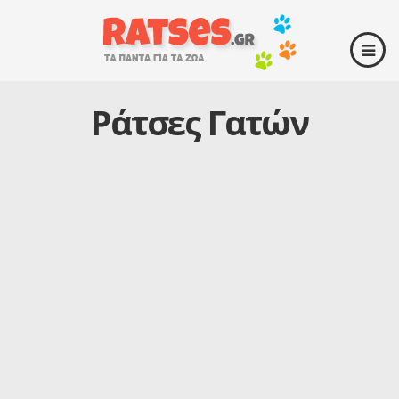
Ράτσες Γατών