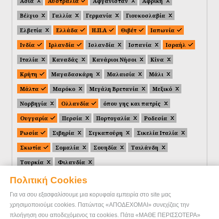
Ασία
Αυστραλία
Αφγανιστάν
Αφρική
Βέλγιο
Γαλλία
Γερμανία
Γιουκοσλαβία
Ελβετία
Ελλάδα
Η.Π.Α
Θιβέτ
Ιαπωνία
Ινδία
Ιρλανδία
Ισλανδία
Ισπανία
Ισραήλ
Ιταλία
Καναδάς
Κανάριοι Νήσοι
Κίνα
Κρήτη
Μαγαδασκάρη
Μαλαισία
Μάλι
Μάλτα
Μαρόκο
Μεγάλη Βρετανία
Μεξικό
Νορβηγία
Ολλανδία
όπου γης και πατρίς
Ουγγαρία
Περσία
Πορτογαλία
Ροδεσία
Ρωσία
Σιβηρία
Σιγκαπούρη
Σικελία Ιταλία
Σκωτία
Σομαλία
Σουηδία
Ταιλάνδη
Τουρκία
Φιλανδία
Πολιτική Cookies
Για να σου εξασφαλίσουμε μια κορυφαία εμπειρία στο site μας
χρησιμοποιούμε cookies. Πατώντας «ΑΠΟΔΕΧΟΜΑΙ» συνεχίζεις την
πλοήγηση σου αποδεχόμενος τα cookies. Πάτα «ΜΑΘΕ ΠΕΡΙΣΣΟΤΕΡΑ»