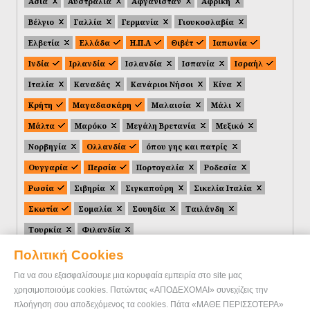
Ασία
Αυστραλία
Αφγανιστάν
Αφρική
Βέλγιο
Γαλλία
Γερμανία
Γιουκοσλαβία
Ελβετία
Ελλάδα
Η.Π.Α
Θιβέτ
Ιαπωνία
Ινδία
Ιρλανδία
Ισλανδία
Ισπανία
Ισραήλ
Ιταλία
Καναδάς
Κανάριοι Νήσοι
Κίνα
Κρήτη
Μαγαδασκάρη
Μαλαισία
Μάλι
Μάλτα
Μαρόκο
Μεγάλη Βρετανία
Μεξικό
Νορβηγία
Ολλανδία
όπου γης και πατρίς
Ουγγαρία
Περσία
Πορτογαλία
Ροδεσία
Ρωσία
Σιβηρία
Σιγκαπούρη
Σικελία Ιταλία
Σκωτία
Σομαλία
Σουηδία
Ταιλάνδη
Τουρκία
Φιλανδία
Πολιτική Cookies
Για να σου εξασφαλίσουμε μια κορυφαία εμπειρία στο site μας
χρησιμοποιούμε cookies. Πατώντας «ΑΠΟΔΕΧΟΜΑΙ» συνεχίζεις την
πλοήγηση σου αποδεχόμενος τα cookies. Πάτα «ΜΑΘΕ ΠΕΡΙΣΣΟΤΕΡΑ»