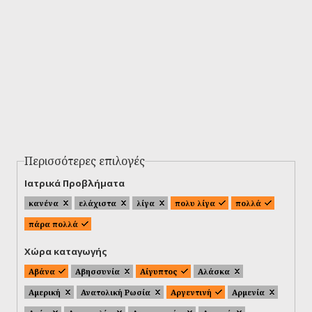
Περισσότερες επιλογές
Ιατρικά Προβλήματα
κανένα
ελάχιστα
λίγα
πολυ λίγα
πολλά
πάρα πολλά
Χώρα καταγωγής
Αβάνα
Αβησσυνία
Αίγυπτος
Αλάσκα
Αμερική
Ανατολική Ρωσία
Αργεντινή
Αρμενία