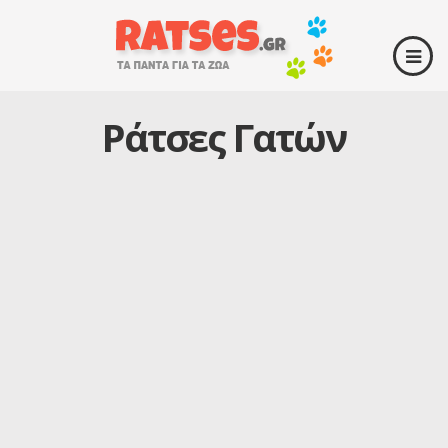
Ράτσες Γατών