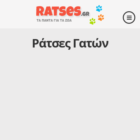
Ράτσες Γατών