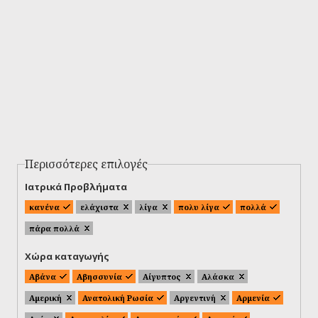
Περισσότερες επιλογές
Ιατρικά Προβλήματα
κανένα
ελάχιστα
λίγα
πολυ λίγα
πολλά
πάρα πολλά
Χώρα καταγωγής
Αβάνα
Αβησσυνία
Αίγυπτος
Αλάσκα
Αμερική
Ανατολική Ρωσία
Αργεντινή
Αρμενία