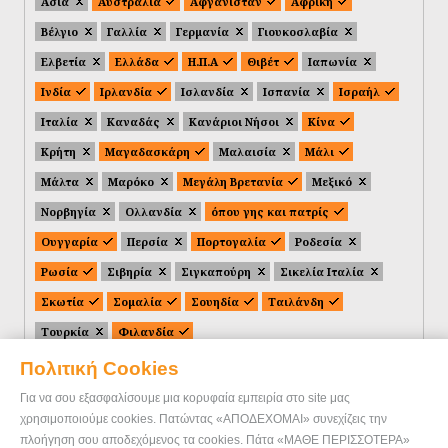
Ασία
Αυστραλία
Αφγανιστάν
Αφρική
Βέλγιο
Γαλλία
Γερμανία
Γιουκοσλαβία
Ελβετία
Ελλάδα
Η.Π.Α
Θιβέτ
Ιαπωνία
Ινδία
Ιρλανδία
Ισλανδία
Ισπανία
Ισραήλ
Ιταλία
Καναδάς
Κανάριοι Νήσοι
Κίνα
Κρήτη
Μαγαδασκάρη
Μαλαισία
Μάλι
Μάλτα
Μαρόκο
Μεγάλη Βρετανία
Μεξικό
Νορβηγία
Ολλανδία
όπου γης και πατρίς
Ουγγαρία
Περσία
Πορτογαλία
Ροδεσία
Ρωσία
Σιβηρία
Σιγκαπούρη
Σικελία Ιταλία
Σκωτία
Σομαλία
Σουηδία
Ταιλάνδη
Τουρκία
Φιλανδία
Πολιτική Cookies
Για να σου εξασφαλίσουμε μια κορυφαία εμπειρία στο site μας
χρησιμοποιούμε cookies. Πατώντας «ΑΠΟΔΕΧΟΜΑΙ» συνεχίζεις την
πλοήγηση σου αποδεχόμενος τα cookies. Πάτα «ΜΑΘΕ ΠΕΡΙΣΣΟΤΕΡΑ»