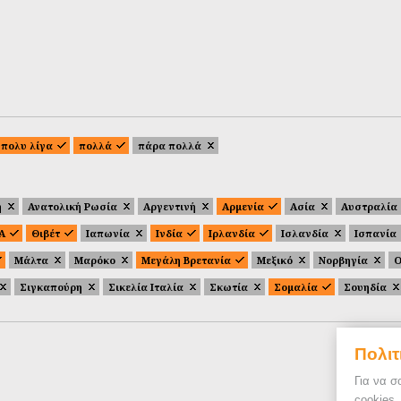
πολυ λίγα
πολλά
πάρα πολλά
ή
Ανατολική Ρωσία
Αργεντινή
Αρμενία
Ασία
Αυστραλία
.Α
Θιβέτ
Ιαπωνία
Ινδία
Ιρλανδία
Ισλανδία
Ισπανία
Μάλτα
Μαρόκο
Μεγάλη Βρετανία
Μεξικό
Νορβηγία
Ο
Σιγκαπούρη
Σικελία Ιταλία
Σκωτία
Σομαλία
Σουηδία
Πολιτ
Για να σ
cookies