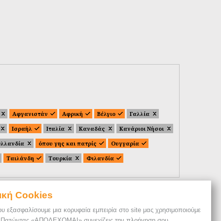
Αφγανιστάν
Αφρική
Βέλγιο
Γαλλία
Ισραήλ
Ιταλία
Καναδάς
Κανάριοι Νήσοι
λλανδία
όπου γης και πατρίς
Ουγγαρία
Ταιλάνδη
Τουρκία
Φιλανδία
ική Cookies
ου εξασφαλίσουμε μια κορυφαία εμπειρία στο site μας χρησιμοποιούμε
. Πατώντας «ΑΠΟΔΕΧΟΜΑΙ» συνεχίζεις την πλοήγηση σου