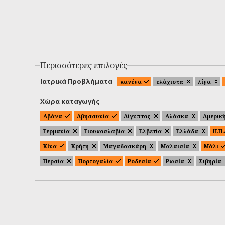
Περισσότερες επιλογές
Ιατρικά Προβλήματα
κανένα
ελάχιστα
λίγα
Χώρα καταγωγής
Αβάνα
Αβησσυνία
Αίγυπτος
Αλάσκα
Αμερικ
Γερμανία
Γιουκοσλαβία
Ελβετία
Ελλάδα
Η.Π
Κίνα
Κρήτη
Μαγαδασκάρη
Μαλαισία
Μάλι
Περσία
Πορτογαλία
Ροδεσία
Ρωσία
Σιβηρία