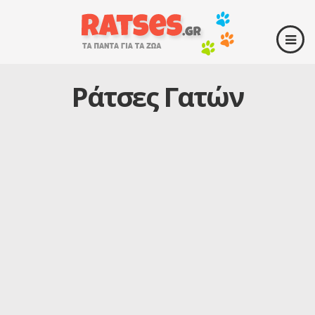
Ράτσες Γατών