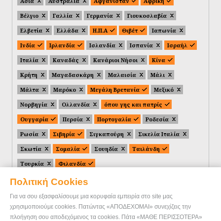
Ασία
Αυστραλία
Αφγανιστάν
Αφρική
Βέλγιο
Γαλλία
Γερμανία
Γιουκοσλαβία
Ελβετία
Ελλάδα
Η.Π.Α
Θιβέτ
Ιαπωνία
Ινδία
Ιρλανδία
Ισλανδία
Ισπανία
Ισραήλ
Ιταλία
Καναδάς
Κανάριοι Νήσοι
Κίνα
Κρήτη
Μαγαδασκάρη
Μαλαισία
Μάλι
Μάλτα
Μαρόκο
Μεγάλη Βρετανία
Μεξικό
Νορβηγία
Ολλανδία
όπου γης και πατρίς
Ουγγαρία
Περσία
Πορτογαλία
Ροδεσία
Ρωσία
Σιβηρία
Σιγκαπούρη
Σικελία Ιταλία
Σκωτία
Σομαλία
Σουηδία
Ταιλάνδη
Τουρκία
Φιλανδία
Πολιτική Cookies
Για να σου εξασφαλίσουμε μια κορυφαία εμπειρία στο site μας
χρησιμοποιούμε cookies. Πατώντας «ΑΠΟΔΕΧΟΜΑΙ» συνεχίζεις την
πλοήγηση σου αποδεχόμενος τα cookies. Πάτα «ΜΑΘΕ ΠΕΡΙΣΣΟΤΕΡΑ»