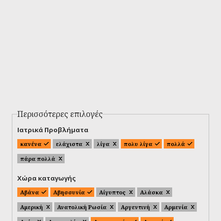
Περισσότερες επιλογές
Ιατρικά Προβλήματα
κανένα
ελάχιστα
λίγα
πολυ λίγα
πολλά
πάρα πολλά
Χώρα καταγωγής
Αβάνα
Αβησσυνία
Αίγυπτος
Αλάσκα
Αμερική
Ανατολική Ρωσία
Αργεντινή
Αρμενία