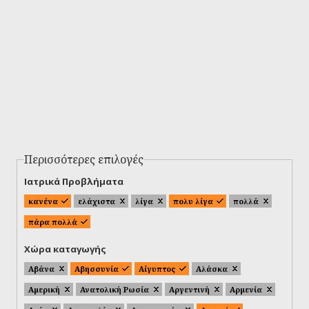
Περισσότερες επιλογές
Ιατρικά Προβλήματα
κανένα
ελάχιστα
λίγα
πολυ λίγα
πολλά
πάρα πολλά
Χώρα καταγωγής
Αβάνα
Αβησσυνία
Αίγυπτος
Αλάσκα
Αμερική
Ανατολική Ρωσία
Αργεντινή
Αρμενία