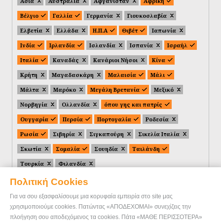
Ασία
Αυστραλία
Αφγανιστάν
Αφρική
Βέλγιο
Γαλλία
Γερμανία
Γιουκοσλαβία
Ελβετία
Ελλάδα
Η.Π.Α
Θιβέτ
Ιαπωνία
Ινδία
Ιρλανδία
Ισλανδία
Ισπανία
Ισραήλ
Ιταλία
Καναδάς
Κανάριοι Νήσοι
Κίνα
Κρήτη
Μαγαδασκάρη
Μαλαισία
Μάλι
Μάλτα
Μαρόκο
Μεγάλη Βρετανία
Μεξικό
Νορβηγία
Ολλανδία
όπου γης και πατρίς
Ουγγαρία
Περσία
Πορτογαλία
Ροδεσία
Ρωσία
Σιβηρία
Σιγκαπούρη
Σικελία Ιταλία
Σκωτία
Σομαλία
Σουηδία
Ταιλάνδη
Τουρκία
Φιλανδία
Πολιτική Cookies
Για να σου εξασφαλίσουμε μια κορυφαία εμπειρία στο site μας
χρησιμοποιούμε cookies. Πατώντας «ΑΠΟΔΕΧΟΜΑΙ» συνεχίζεις την
πλοήγηση σου αποδεχόμενος τα cookies. Πάτα «ΜΑΘΕ ΠΕΡΙΣΣΟΤΕΡΑ»