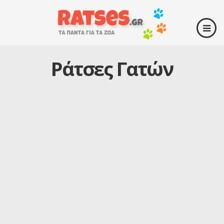
Ράτσες Γατών