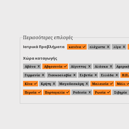
Περισσότερες επιλογές
Ιατρικά Προβλήματα
κανένα
ελάχιστα
λίγα
Χώρα καταγωγής
Αβάνα
Αβησσυνία
Αίγυπτος
Αλάσκα
Αμερικ
Γερμανία
Γιουκοσλαβία
Ελβετία
Ελλάδα
Η.Π
Κίνα
Κρήτη
Μαγαδασκάρη
Μαλαισία
Μάλι
Περσία
Πορτογαλία
Ροδεσία
Ρωσία
Σιβηρία