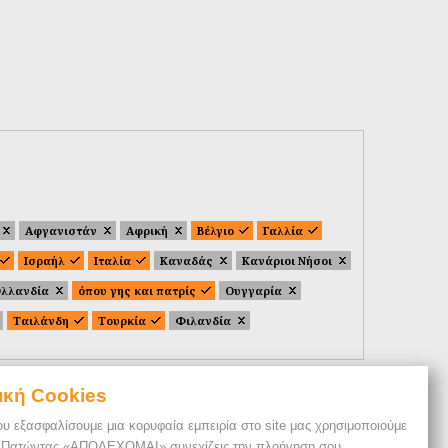
Αφγανιστάν
Αφρική
Βέλγιο
Γαλλία
Ισραήλ
Ιταλία
Καναδάς
Κανάριοι Νήσοι
λλανδία
όπου γης και πατρίς
Ουγγαρία
Ταιλάνδη
Τουρκία
Φιλανδία
ική Cookies
ου εξασφαλίσουμε μια κορυφαία εμπειρία στο site μας χρησιμοποιούμε
. Πατώντας «ΑΠΟΔΕΧΟΜΑΙ» συνεχίζεις την πλοήγηση σου