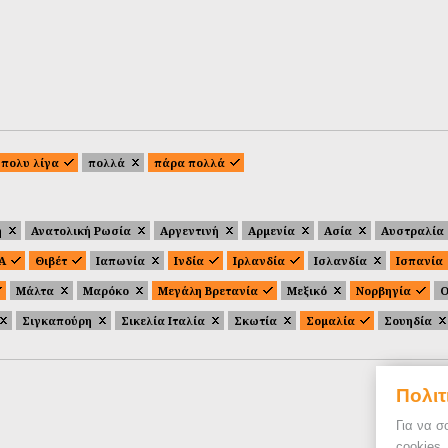
πολυ λίγα
πολλά
πάρα πολλά
ή
Ανατολική Ρωσία
Αργεντινή
Αρμενία
Ασία
Αυστραλία
.Α
Θιβέτ
Ιαπωνία
Ινδία
Ιρλανδία
Ισλανδία
Ισπανία
Μάλτα
Μαρόκο
Μεγάλη Βρετανία
Μεξικό
Νορβηγία
Ο
Σιγκαπούρη
Σικελία Ιταλία
Σκωτία
Σομαλία
Σουηδία
Πολιτ
Για να σ
cookies