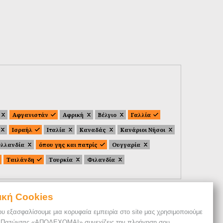
Αφγανιστάν
Αφρική
Βέλγιο
Γαλλία
Ισραήλ
Ιταλία
Καναδάς
Κανάριοι Νήσοι
λλανδία
όπου γης και πατρίς
Ουγγαρία
Ταιλάνδη
Τουρκία
Φιλανδία
ική Cookies
ου εξασφαλίσουμε μια κορυφαία εμπειρία στο site μας χρησιμοποιούμε
. Πατώντας «ΑΠΟΔΕΧΟΜΑΙ» συνεχίζεις την πλοήγηση σου