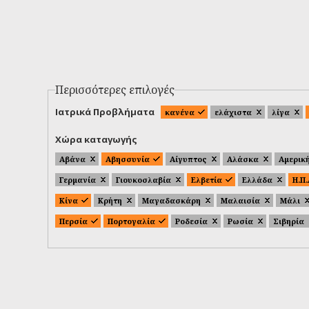
Περισσότερες επιλογές
Ιατρικά Προβλήματα
κανένα
ελάχιστα
λίγα
Χώρα καταγωγής
Αβάνα
Αβησσυνία
Αίγυπτος
Αλάσκα
Αμερικ
Γερμανία
Γιουκοσλαβία
Ελβετία
Ελλάδα
Η.Π
Κίνα
Κρήτη
Μαγαδασκάρη
Μαλαισία
Μάλι
Περσία
Πορτογαλία
Ροδεσία
Ρωσία
Σιβηρία