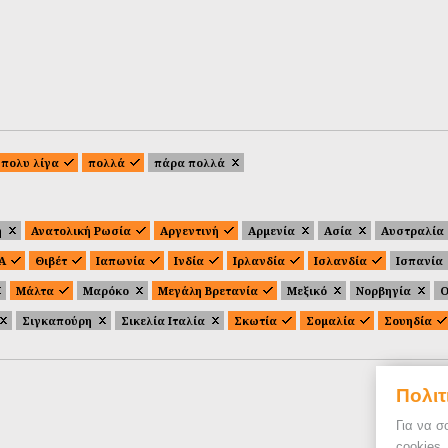
πολυ λίγα
πολλά
πάρα πολλά
ή
Ανατολική Ρωσία
Αργεντινή
Αρμενία
Ασία
Αυστραλία
.Α
Θιβέτ
Ιαπωνία
Ινδία
Ιρλανδία
Ισλανδία
Ισπανία
Μάλτα
Μαρόκο
Μεγάλη Βρετανία
Μεξικό
Νορβηγία
Ο
Σιγκαπούρη
Σικελία Ιταλία
Σκωτία
Σομαλία
Σουηδία
Πολιτ
Για να σ
cookies