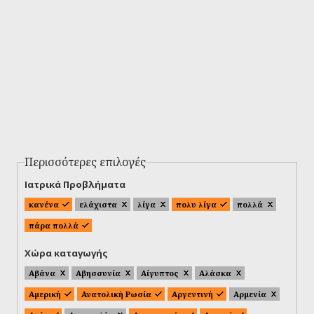
Περισσότερες επιλογές
Ιατρικά Προβλήματα
κανένα
ελάχιστα
λίγα
πολυ λίγα
πολλά
πάρα πολλά
Χώρα καταγωγής
Αβάνα
Αβησσυνία
Αίγυπτος
Αλάσκα
Αμερική
Ανατολική Ρωσία
Αργεντινή
Αρμενία