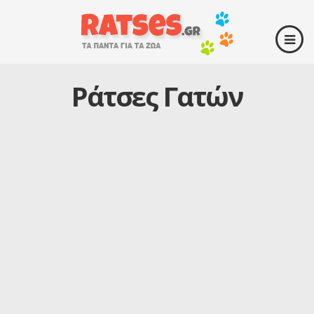
Ράτσες Γατών