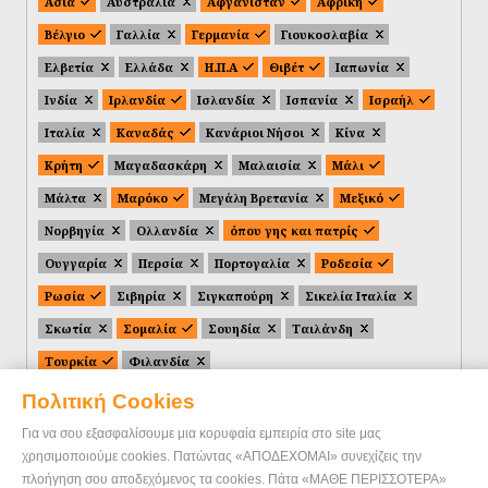
Ασία
Αυστραλία
Αφγανιστάν
Αφρική
Βέλγιο
Γαλλία
Γερμανία
Γιουκοσλαβία
Ελβετία
Ελλάδα
Η.Π.Α
Θιβέτ
Ιαπωνία
Ινδία
Ιρλανδία
Ισλανδία
Ισπανία
Ισραήλ
Ιταλία
Καναδάς
Κανάριοι Νήσοι
Κίνα
Κρήτη
Μαγαδασκάρη
Μαλαισία
Μάλι
Μάλτα
Μαρόκο
Μεγάλη Βρετανία
Μεξικό
Νορβηγία
Ολλανδία
όπου γης και πατρίς
Ουγγαρία
Περσία
Πορτογαλία
Ροδεσία
Ρωσία
Σιβηρία
Σιγκαπούρη
Σικελία Ιταλία
Σκωτία
Σομαλία
Σουηδία
Ταιλάνδη
Τουρκία
Φιλανδία
Πολιτική Cookies
Για να σου εξασφαλίσουμε μια κορυφαία εμπειρία στο site μας
χρησιμοποιούμε cookies. Πατώντας «ΑΠΟΔΕΧΟΜΑΙ» συνεχίζεις την
πλοήγηση σου αποδεχόμενος τα cookies. Πάτα «ΜΑΘΕ ΠΕΡΙΣΣΟΤΕΡΑ»