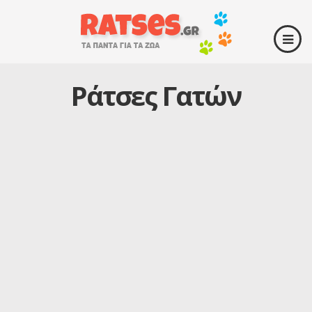
Ράτσες Γατών