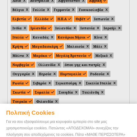
Ασία
Αυστραλία
Αφγανιστάν
Αφρική
Βέλγιο
Γαλλία
Γερμανία
Γιουκοσλαβία
Ελβετία
Ελλάδα
Η.Π.Α
Θιβέτ
Ιαπωνία
Ινδία
Ιρλανδία
Ισλανδία
Ισπανία
Ισραήλ
Ιταλία
Καναδάς
Κανάριοι Νήσοι
Κίνα
Κρήτη
Μαγαδασκάρη
Μαλαισία
Μάλι
Μάλτα
Μαρόκο
Μεγάλη Βρετανία
Μεξικό
Νορβηγία
Ολλανδία
όπου γης και πατρίς
Ουγγαρία
Περσία
Πορτογαλία
Ροδεσία
Ρωσία
Σιβηρία
Σιγκαπούρη
Σικελία Ιταλία
Σκωτία
Σομαλία
Σουηδία
Ταιλάνδη
Τουρκία
Φιλανδία
Πολιτική Cookies
Για να σου εξασφαλίσουμε μια κορυφαία εμπειρία στο site μας
χρησιμοποιούμε cookies. Πατώντας «ΑΠΟΔΕΧΟΜΑΙ» συνεχίζεις την
πλοήγηση σου αποδεχόμενος τα cookies. Πάτα «ΜΑΘΕ ΠΕΡΙΣΣΟΤΕΡΑ»