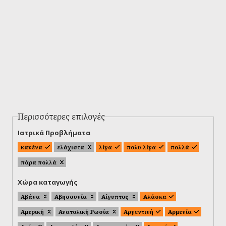
Περισσότερες επιλογές
Ιατρικά Προβλήματα
κανένα
ελάχιστα
λίγα
πολυ λίγα
πολλά
πάρα πολλά
Χώρα καταγωγής
Αβάνα
Αβησσυνία
Αίγυπτος
Αλάσκα
Αμερική
Ανατολική Ρωσία
Αργεντινή
Αρμενία