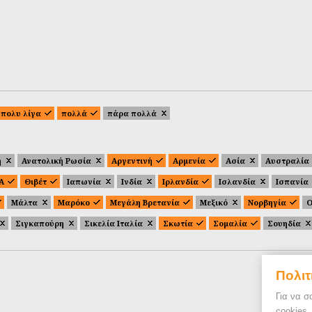
πολυ λίγα
πολλά
πάρα πολλά
ή
Ανατολική Ρωσία
Αργεντινή
Αρμενία
Ασία
Αυστραλία
.Α
Θιβέτ
Ιαπωνία
Ινδία
Ιρλανδία
Ισλανδία
Ισπανία
Μάλτα
Μαρόκο
Μεγάλη Βρετανία
Μεξικό
Νορβηγία
Ο
Σιγκαπούρη
Σικελία Ιταλία
Σκωτία
Σομαλία
Σουηδία
Πολιτ
Για να σ
cookies