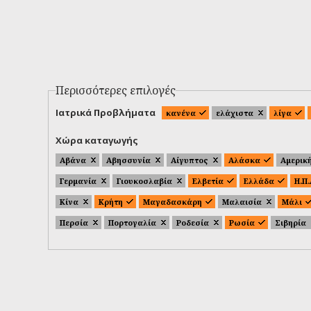
Περισσότερες επιλογές
Ιατρικά Προβλήματα
κανένα
ελάχιστα
λίγα
Χώρα καταγωγής
Αβάνα
Αβησσυνία
Αίγυπτος
Αλάσκα
Αμερικ
Γερμανία
Γιουκοσλαβία
Ελβετία
Ελλάδα
Η.Π
Κίνα
Κρήτη
Μαγαδασκάρη
Μαλαισία
Μάλι
Περσία
Πορτογαλία
Ροδεσία
Ρωσία
Σιβηρία