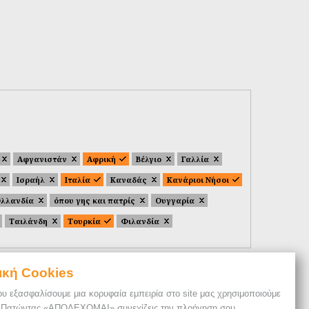
Αφγανιστάν
Αφρική
Βέλγιο
Γαλλία
Ισραήλ
Ιταλία
Καναδάς
Κανάριοι Νήσοι
λλανδία
όπου γης και πατρίς
Ουγγαρία
Ταιλάνδη
Τουρκία
Φιλανδία
ική Cookies
ου εξασφαλίσουμε μια κορυφαία εμπειρία στο site μας χρησιμοποιούμε
. Πατώντας «ΑΠΟΔΕΧΟΜΑΙ» συνεχίζεις την πλοήγηση σου