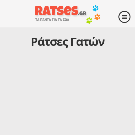
Ράτσες Γατών