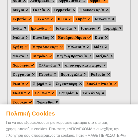
Ασία
Αυστραλία
Αφγανιστάν
Αφρική
Βέλγιο
Γαλλία
Γερμανία
Γιουκοσλαβία
Ελβετία
Ελλάδα
Η.Π.Α
Θιβέτ
Ιαπωνία
Ινδία
Ιρλανδία
Ισλανδία
Ισπανία
Ισραήλ
Ιταλία
Καναδάς
Κανάριοι Νήσοι
Κίνα
Κρήτη
Μαγαδασκάρη
Μαλαισία
Μάλι
Μάλτα
Μαρόκο
Μεγάλη Βρετανία
Μεξικό
Νορβηγία
Ολλανδία
όπου γης και πατρίς
Ουγγαρία
Περσία
Πορτογαλία
Ροδεσία
Ρωσία
Σιβηρία
Σιγκαπούρη
Σικελία Ιταλία
Σκωτία
Σομαλία
Σουηδία
Ταιλάνδη
Τουρκία
Φιλανδία
Πολιτική Cookies
Για να σου εξασφαλίσουμε μια κορυφαία εμπειρία στο site μας
χρησιμοποιούμε cookies. Πατώντας «ΑΠΟΔΕΧΟΜΑΙ» συνεχίζεις την
πλοήγηση σου αποδεχόμενος τα cookies. Πάτα «ΜΑΘΕ ΠΕΡΙΣΣΟΤΕΡΑ»