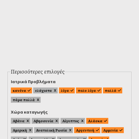
Περισσότερες επιλογές
Ιατρικά Προβλήματα
κανένα
ελάχιστα
λίγα
πολυ λίγα
πολλά
πάρα πολλά
Χώρα καταγωγής
Αβάνα
Αβησσυνία
Αίγυπτος
Αλάσκα
Αμερική
Ανατολική Ρωσία
Αργεντινή
Αρμενία