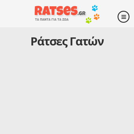
Ράτσες Γατών