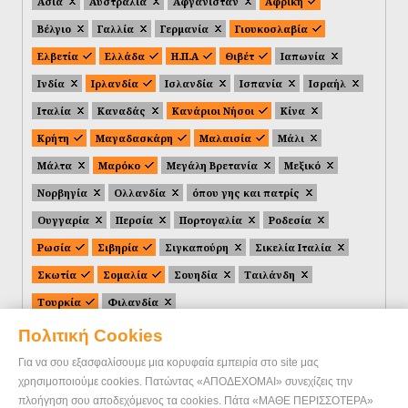
Ασία
Αυστραλία
Αφγανιστάν
Αφρική
Βέλγιο
Γαλλία
Γερμανία
Γιουκοσλαβία
Ελβετία
Ελλάδα
Η.Π.Α
Θιβέτ
Ιαπωνία
Ινδία
Ιρλανδία
Ισλανδία
Ισπανία
Ισραήλ
Ιταλία
Καναδάς
Κανάριοι Νήσοι
Κίνα
Κρήτη
Μαγαδασκάρη
Μαλαισία
Μάλι
Μάλτα
Μαρόκο
Μεγάλη Βρετανία
Μεξικό
Νορβηγία
Ολλανδία
όπου γης και πατρίς
Ουγγαρία
Περσία
Πορτογαλία
Ροδεσία
Ρωσία
Σιβηρία
Σιγκαπούρη
Σικελία Ιταλία
Σκωτία
Σομαλία
Σουηδία
Ταιλάνδη
Τουρκία
Φιλανδία
Πολιτική Cookies
Για να σου εξασφαλίσουμε μια κορυφαία εμπειρία στο site μας
χρησιμοποιούμε cookies. Πατώντας «ΑΠΟΔΕΧΟΜΑΙ» συνεχίζεις την
πλοήγηση σου αποδεχόμενος τα cookies. Πάτα «ΜΑΘΕ ΠΕΡΙΣΣΟΤΕΡΑ»