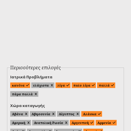
Περισσότερες επιλογές
Ιατρικά Προβλήματα
κανένα
ελάχιστα
λίγα
πολυ λίγα
πολλά
πάρα πολλά
Χώρα καταγωγής
Αβάνα
Αβησσυνία
Αίγυπτος
Αλάσκα
Αμερική
Ανατολική Ρωσία
Αργεντινή
Αρμενία