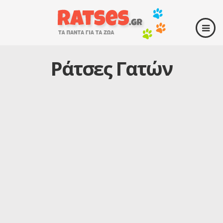
Ράτσες Γατών