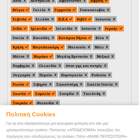
Ασία
Αυστραλία
Αφγανιστάν
Αφρική
Βέλγιο
Γαλλία
Γερμανία
Γιουκοσλαβία
Ελβετία
Ελλάδα
Η.Π.Α
Θιβέτ
Ιαπωνία
Ινδία
Ιρλανδία
Ισλανδία
Ισπανία
Ισραήλ
Ιταλία
Καναδάς
Κανάριοι Νήσοι
Κίνα
Κρήτη
Μαγαδασκάρη
Μαλαισία
Μάλι
Μάλτα
Μαρόκο
Μεγάλη Βρετανία
Μεξικό
Νορβηγία
Ολλανδία
όπου γης και πατρίς
Ουγγαρία
Περσία
Πορτογαλία
Ροδεσία
Ρωσία
Σιβηρία
Σιγκαπούρη
Σικελία Ιταλία
Σκωτία
Σομαλία
Σουηδία
Ταιλάνδη
Τουρκία
Φιλανδία
Πολιτική Cookies
Για να σου εξασφαλίσουμε μια κορυφαία εμπειρία στο site μας
χρησιμοποιούμε cookies. Πατώντας «ΑΠΟΔΕΧΟΜΑΙ» συνεχίζεις την
πλοήγηση σου αποδεχόμενος τα cookies. Πάτα «ΜΑΘΕ ΠΕΡΙΣΣΟΤΕΡΑ»