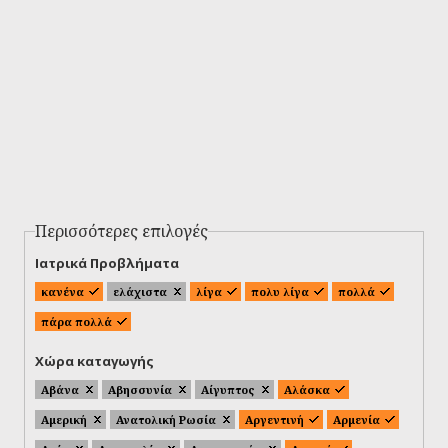
Περισσότερες επιλογές
Ιατρικά Προβλήματα
κανένα
ελάχιστα
λίγα
πολυ λίγα
πολλά
πάρα πολλά
Χώρα καταγωγής
Αβάνα
Αβησσυνία
Αίγυπτος
Αλάσκα
Αμερική
Ανατολική Ρωσία
Αργεντινή
Αρμενία