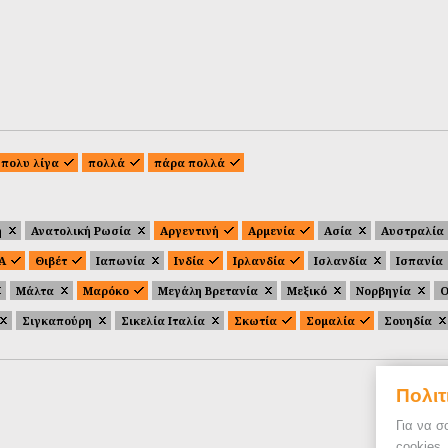
πολυ λίγα
πολλά
πάρα πολλά
ή
Ανατολική Ρωσία
Αργεντινή
Αρμενία
Ασία
Αυστραλία
.Α
Θιβέτ
Ιαπωνία
Ινδία
Ιρλανδία
Ισλανδία
Ισπανία
Μάλτα
Μαρόκο
Μεγάλη Βρετανία
Μεξικό
Νορβηγία
Ο
Σιγκαπούρη
Σικελία Ιταλία
Σκωτία
Σομαλία
Σουηδία
Πολιτ
Για να σ
cookies