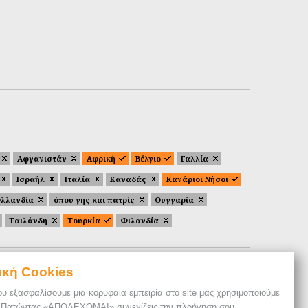
Αφγανιστάν
Αφρική
Βέλγιο
Γαλλία
Ισραήλ
Ιταλία
Καναδάς
Κανάριοι Νήσοι
λλανδία
όπου γης και πατρίς
Ουγγαρία
Ταιλάνδη
Τουρκία
Φιλανδία
ική Cookies
ου εξασφαλίσουμε μια κορυφαία εμπειρία στο site μας χρησιμοποιούμε
. Πατώντας «ΑΠΟΔΕΧΟΜΑΙ» συνεχίζεις την πλοήγηση σου