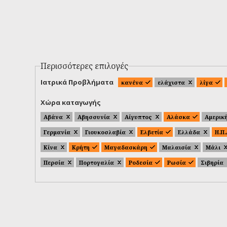
Περισσότερες επιλογές
Ιατρικά Προβλήματα
κανένα
ελάχιστα
λίγα
Χώρα καταγωγής
Αβάνα
Αβησσυνία
Αίγυπτος
Αλάσκα
Αμερικ
Γερμανία
Γιουκοσλαβία
Ελβετία
Ελλάδα
Η.Π
Κίνα
Κρήτη
Μαγαδασκάρη
Μαλαισία
Μάλι
Περσία
Πορτογαλία
Ροδεσία
Ρωσία
Σιβηρία