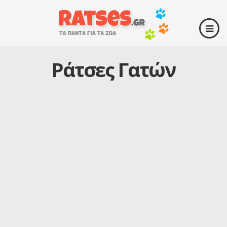
Ράτσες Γατών