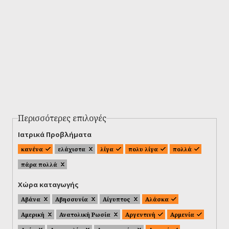
Περισσότερες επιλογές
Ιατρικά Προβλήματα
κανένα
ελάχιστα
λίγα
πολυ λίγα
πολλά
πάρα πολλά
Χώρα καταγωγής
Αβάνα
Αβησσυνία
Αίγυπτος
Αλάσκα
Αμερική
Ανατολική Ρωσία
Αργεντινή
Αρμενία