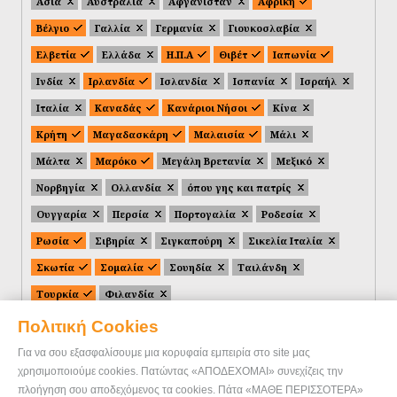
Ασία
Αυστραλία
Αφγανιστάν
Αφρική
Βέλγιο
Γαλλία
Γερμανία
Γιουκοσλαβία
Ελβετία
Ελλάδα
Η.Π.Α
Θιβέτ
Ιαπωνία
Ινδία
Ιρλανδία
Ισλανδία
Ισπανία
Ισραήλ
Ιταλία
Καναδάς
Κανάριοι Νήσοι
Κίνα
Κρήτη
Μαγαδασκάρη
Μαλαισία
Μάλι
Μάλτα
Μαρόκο
Μεγάλη Βρετανία
Μεξικό
Νορβηγία
Ολλανδία
όπου γης και πατρίς
Ουγγαρία
Περσία
Πορτογαλία
Ροδεσία
Ρωσία
Σιβηρία
Σιγκαπούρη
Σικελία Ιταλία
Σκωτία
Σομαλία
Σουηδία
Ταιλάνδη
Τουρκία
Φιλανδία
Πολιτική Cookies
Για να σου εξασφαλίσουμε μια κορυφαία εμπειρία στο site μας
χρησιμοποιούμε cookies. Πατώντας «ΑΠΟΔΕΧΟΜΑΙ» συνεχίζεις την
πλοήγηση σου αποδεχόμενος τα cookies. Πάτα «ΜΑΘΕ ΠΕΡΙΣΣΟΤΕΡΑ»