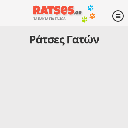
Ράτσες Γατών