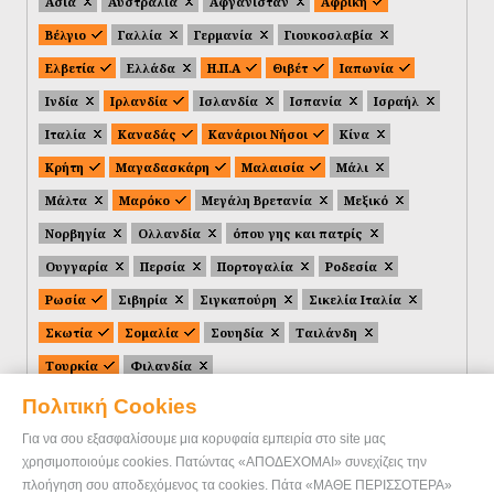
Ασία
Αυστραλία
Αφγανιστάν
Αφρική
Βέλγιο
Γαλλία
Γερμανία
Γιουκοσλαβία
Ελβετία
Ελλάδα
Η.Π.Α
Θιβέτ
Ιαπωνία
Ινδία
Ιρλανδία
Ισλανδία
Ισπανία
Ισραήλ
Ιταλία
Καναδάς
Κανάριοι Νήσοι
Κίνα
Κρήτη
Μαγαδασκάρη
Μαλαισία
Μάλι
Μάλτα
Μαρόκο
Μεγάλη Βρετανία
Μεξικό
Νορβηγία
Ολλανδία
όπου γης και πατρίς
Ουγγαρία
Περσία
Πορτογαλία
Ροδεσία
Ρωσία
Σιβηρία
Σιγκαπούρη
Σικελία Ιταλία
Σκωτία
Σομαλία
Σουηδία
Ταιλάνδη
Τουρκία
Φιλανδία
Πολιτική Cookies
Για να σου εξασφαλίσουμε μια κορυφαία εμπειρία στο site μας
χρησιμοποιούμε cookies. Πατώντας «ΑΠΟΔΕΧΟΜΑΙ» συνεχίζεις την
πλοήγηση σου αποδεχόμενος τα cookies. Πάτα «ΜΑΘΕ ΠΕΡΙΣΣΟΤΕΡΑ»