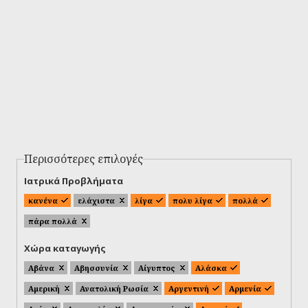
Περισσότερες επιλογές
Ιατρικά Προβλήματα
κανένα
ελάχιστα
λίγα
πολυ λίγα
πολλά
πάρα πολλά
Χώρα καταγωγής
Αβάνα
Αβησσυνία
Αίγυπτος
Αλάσκα
Αμερική
Ανατολική Ρωσία
Αργεντινή
Αρμενία