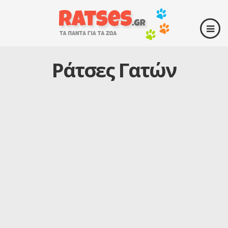
Ράτσες Γατών