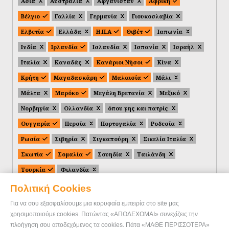
Ασία
Αυστραλία
Αφγανιστάν
Αφρική
Βέλγιο
Γαλλία
Γερμανία
Γιουκοσλαβία
Ελβετία
Ελλάδα
Η.Π.Α
Θιβέτ
Ιαπωνία
Ινδία
Ιρλανδία
Ισλανδία
Ισπανία
Ισραήλ
Ιταλία
Καναδάς
Κανάριοι Νήσοι
Κίνα
Κρήτη
Μαγαδασκάρη
Μαλαισία
Μάλι
Μάλτα
Μαρόκο
Μεγάλη Βρετανία
Μεξικό
Νορβηγία
Ολλανδία
όπου γης και πατρίς
Ουγγαρία
Περσία
Πορτογαλία
Ροδεσία
Ρωσία
Σιβηρία
Σιγκαπούρη
Σικελία Ιταλία
Σκωτία
Σομαλία
Σουηδία
Ταιλάνδη
Τουρκία
Φιλανδία
Πολιτική Cookies
Για να σου εξασφαλίσουμε μια κορυφαία εμπειρία στο site μας
χρησιμοποιούμε cookies. Πατώντας «ΑΠΟΔΕΧΟΜΑΙ» συνεχίζεις την
πλοήγηση σου αποδεχόμενος τα cookies. Πάτα «ΜΑΘΕ ΠΕΡΙΣΣΟΤΕΡΑ»