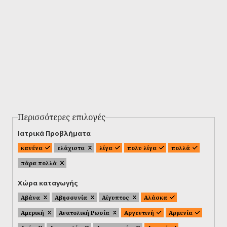
Περισσότερες επιλογές
Ιατρικά Προβλήματα
κανένα
ελάχιστα
λίγα
πολυ λίγα
πολλά
πάρα πολλά
Χώρα καταγωγής
Αβάνα
Αβησσυνία
Αίγυπτος
Αλάσκα
Αμερική
Ανατολική Ρωσία
Αργεντινή
Αρμενία