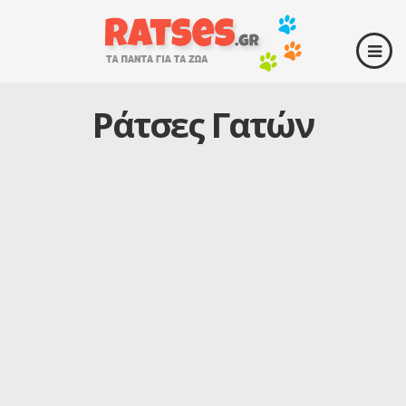
Ράτσες Γατών