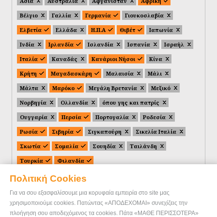
Ασία
Αυστραλία
Αφγανιστάν
Αφρική
Βέλγιο
Γαλλία
Γερμανία
Γιουκοσλαβία
Ελβετία
Ελλάδα
Η.Π.Α
Θιβέτ
Ιαπωνία
Ινδία
Ιρλανδία
Ισλανδία
Ισπανία
Ισραήλ
Ιταλία
Καναδάς
Κανάριοι Νήσοι
Κίνα
Κρήτη
Μαγαδασκάρη
Μαλαισία
Μάλι
Μάλτα
Μαρόκο
Μεγάλη Βρετανία
Μεξικό
Νορβηγία
Ολλανδία
όπου γης και πατρίς
Ουγγαρία
Περσία
Πορτογαλία
Ροδεσία
Ρωσία
Σιβηρία
Σιγκαπούρη
Σικελία Ιταλία
Σκωτία
Σομαλία
Σουηδία
Ταιλάνδη
Τουρκία
Φιλανδία
Πολιτική Cookies
Για να σου εξασφαλίσουμε μια κορυφαία εμπειρία στο site μας
χρησιμοποιούμε cookies. Πατώντας «ΑΠΟΔΕΧΟΜΑΙ» συνεχίζεις την
πλοήγηση σου αποδεχόμενος τα cookies. Πάτα «ΜΑΘΕ ΠΕΡΙΣΣΟΤΕΡΑ»