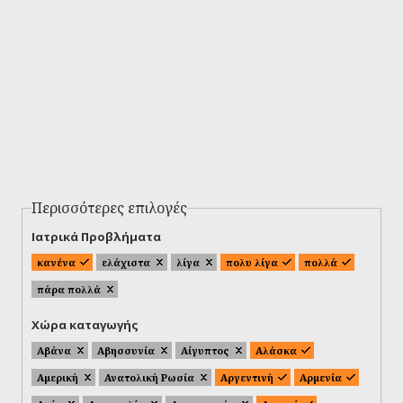
Περισσότερες επιλογές
Ιατρικά Προβλήματα
κανένα
ελάχιστα
λίγα
πολυ λίγα
πολλά
πάρα πολλά
Χώρα καταγωγής
Αβάνα
Αβησσυνία
Αίγυπτος
Αλάσκα
Αμερική
Ανατολική Ρωσία
Αργεντινή
Αρμενία