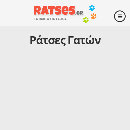
Ράτσες Γατών