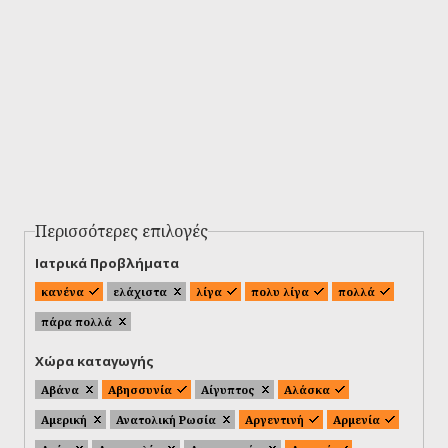
Περισσότερες επιλογές
Ιατρικά Προβλήματα
κανένα
ελάχιστα
λίγα
πολυ λίγα
πολλά
πάρα πολλά
Χώρα καταγωγής
Αβάνα
Αβησσυνία
Αίγυπτος
Αλάσκα
Αμερική
Ανατολική Ρωσία
Αργεντινή
Αρμενία