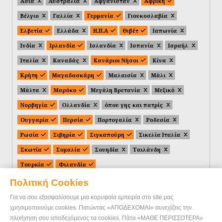
Ασία
Αυστραλία
Αφγανιστάν
Αφρική
Βέλγιο
Γαλλία
Γερμανία
Γιουκοσλαβία
Ελβετία
Ελλάδα
Η.Π.Α
Θιβέτ
Ιαπωνία
Ινδία
Ιρλανδία
Ισλανδία
Ισπανία
Ισραήλ
Ιταλία
Καναδάς
Κανάριοι Νήσοι
Κίνα
Κρήτη
Μαγαδασκάρη
Μαλαισία
Μάλι
Μάλτα
Μαρόκο
Μεγάλη Βρετανία
Μεξικό
Νορβηγία
Ολλανδία
όπου γης και πατρίς
Ουγγαρία
Περσία
Πορτογαλία
Ροδεσία
Ρωσία
Σιβηρία
Σιγκαπούρη
Σικελία Ιταλία
Σκωτία
Σομαλία
Σουηδία
Ταιλάνδη
Τουρκία
Φιλανδία
Πολιτική Cookies
Για να σου εξασφαλίσουμε μια κορυφαία εμπειρία στο site μας
χρησιμοποιούμε cookies. Πατώντας «ΑΠΟΔΕΧΟΜΑΙ» συνεχίζεις την
πλοήγηση σου αποδεχόμενος τα cookies. Πάτα «ΜΑΘΕ ΠΕΡΙΣΣΟΤΕΡΑ»