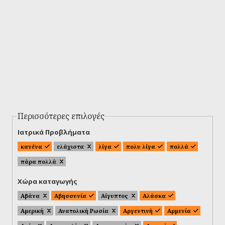
Περισσότερες επιλογές
Ιατρικά Προβλήματα
κανένα
ελάχιστα
λίγα
πολυ λίγα
πολλά
πάρα πολλά
Χώρα καταγωγής
Αβάνα
Αβησσυνία
Αίγυπτος
Αλάσκα
Αμερική
Ανατολική Ρωσία
Αργεντινή
Αρμενία