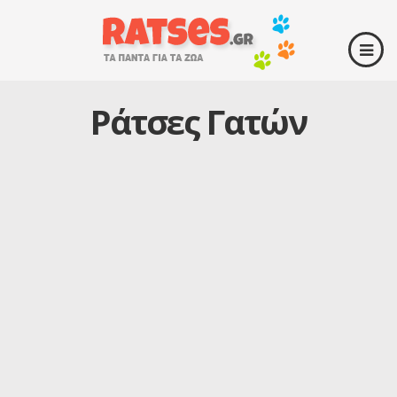
Ράτσες Γατών