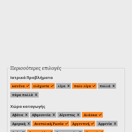
Περισσότερες επιλογές
Ιατρικά Προβλήματα
κανένα
ελάχιστα
λίγα
πολυ λίγα
πολλά
πάρα πολλά
Χώρα καταγωγής
Αβάνα
Αβησσυνία
Αίγυπτος
Αλάσκα
Αμερική
Ανατολική Ρωσία
Αργεντινή
Αρμενία