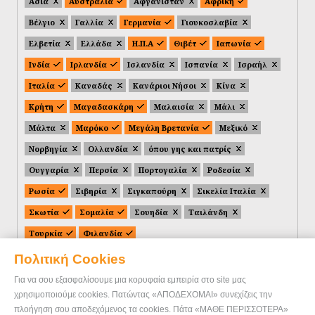
Ασία
Αυστραλία
Αφγανιστάν
Αφρική
Βέλγιο
Γαλλία
Γερμανία
Γιουκοσλαβία
Ελβετία
Ελλάδα
Η.Π.Α
Θιβέτ
Ιαπωνία
Ινδία
Ιρλανδία
Ισλανδία
Ισπανία
Ισραήλ
Ιταλία
Καναδάς
Κανάριοι Νήσοι
Κίνα
Κρήτη
Μαγαδασκάρη
Μαλαισία
Μάλι
Μάλτα
Μαρόκο
Μεγάλη Βρετανία
Μεξικό
Νορβηγία
Ολλανδία
όπου γης και πατρίς
Ουγγαρία
Περσία
Πορτογαλία
Ροδεσία
Ρωσία
Σιβηρία
Σιγκαπούρη
Σικελία Ιταλία
Σκωτία
Σομαλία
Σουηδία
Ταιλάνδη
Τουρκία
Φιλανδία
Πολιτική Cookies
Για να σου εξασφαλίσουμε μια κορυφαία εμπειρία στο site μας
χρησιμοποιούμε cookies. Πατώντας «ΑΠΟΔΕΧΟΜΑΙ» συνεχίζεις την
πλοήγηση σου αποδεχόμενος τα cookies. Πάτα «ΜΑΘΕ ΠΕΡΙΣΣΟΤΕΡΑ»