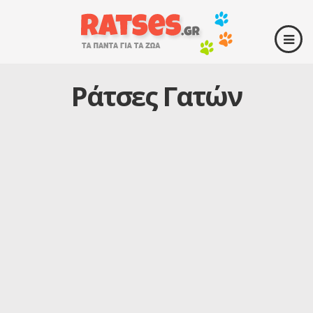
Ράτσες Γατών